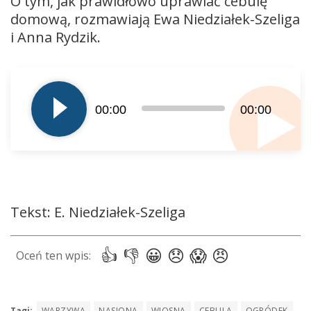
O tym, jak prawidłowo uprawiać cebulę
domową, rozmawiają Ewa Niedziałek-Szeliga
i Anna Rydzik.
Odtwarzacz
plików
dźwiękowych
00:00
00:00
Tekst: E. Niedziałek-Szeliga
Tagi:
WARZYWA
NASIONA
WIOSNA
CEBULA
OGRÓDEK