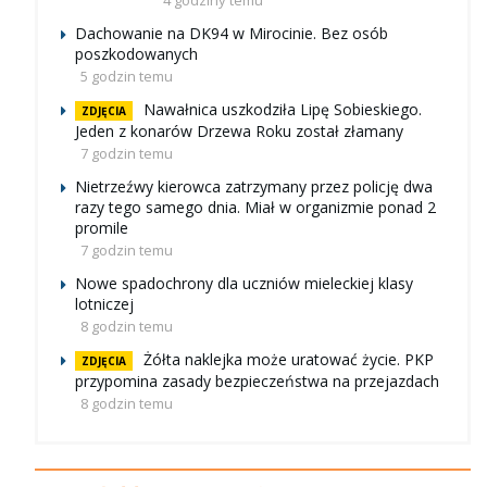
4 godziny temu
Dachowanie na DK94 w Mirocinie. Bez osób
poszkodowanych
5 godzin temu
Nawałnica uszkodziła Lipę Sobieskiego.
ZDJĘCIA
Jeden z konarów Drzewa Roku został złamany
7 godzin temu
Nietrzeźwy kierowca zatrzymany przez policję dwa
razy tego samego dnia. Miał w organizmie ponad 2
promile
7 godzin temu
Nowe spadochrony dla uczniów mieleckiej klasy
lotniczej
8 godzin temu
Żółta naklejka może uratować życie. PKP
ZDJĘCIA
przypomina zasady bezpieczeństwa na przejazdach
8 godzin temu