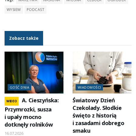
WYSIEW
PODCAST
Zobacz także
GOŚĆ DNIA
WIADOMOŚCI
A. Cieszyńska:
Światowy Dzień
WIDEO
Czekolady. Słodkie
Przymrozki, susza
święto z historią
i upały mocno
i zasadami dobrego
dotknęły rolników
smaku
16.07.2026