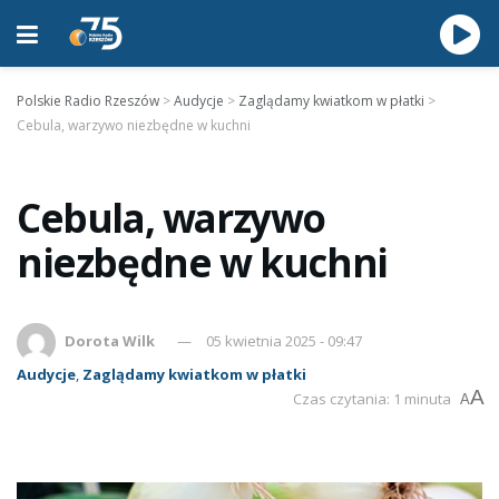
Polskie Radio Rzeszów
>
Audycje
>
Zaglądamy kwiatkom w płatki
>
Cebula, warzywo niezbędne w kuchni
Cebula, warzywo
niezbędne w kuchni
Dorota Wilk
05 kwietnia 2025 - 09:47
Audycje
,
Zaglądamy kwiatkom w płatki
A
Czas czytania: 1 minuta
A