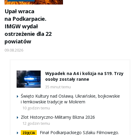
Upał wraca
na Podkarpacie.
IMGW wydał
ostrzeżenie dla 22
powiatów
09.08.2026
Wypadek na A4 i kolizja na S19. Trzy
osoby zostały ranne
35 minut temu
Święto Kultury nad Osławą. Ukraińskie, bojkowskie
i łemkowskie tradycje w Mokrem
10 godzin temu
Zlot Historyczno-Militarny Blizna 2026
12 godzin temu
Finał Podkarpackiego Szlaku Filmowego.
ZDJĘCIA