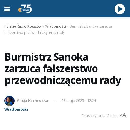
Polskie Radio Rzeszów
>
Wiadomości
>
Burmistrz Sanoka zarzuca
fałszerstwo przewodniczącemu rady
Burmistrz Sanoka
zarzuca fałszerstwo
przewodniczącemu rady
Alicja Karłowska
23 maja 2025 - 12:24
Wiadomości
A
Czas czytania: 2 min.
A