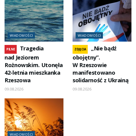
WIADOMOŚCI
WIADOMOŚCI
Tragedia
„Nie bądź
PILNE
ZDJĘCIA
nad Jeziorem
obojętny”.
Rożnowskim. Utonęła
W Rzeszowie
42-letnia mieszkanka
manifestowano
Rzeszowa
solidarność z Ukrainą
09.08.2026
09.08.2026
WIADOMOŚCI