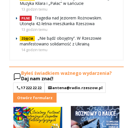
Muzyka Kilara i „Pałac” w Łańcucie
13 godzin temu
Tragedia nad Jeziorem Rożnowskim.
PILNE
Utonęła 42-letnia mieszkanka Rzeszowa
13 godzin temu
„Nie bądź obojętny”. W Rzeszowie
ZDJĘCIA
manifestowano solidarność z Ukrainą
14 godzin temu
Byłeś świadkiem ważnego wydarzenia?
Daj nam znać!
17 222 22 22
antena@radio.rzeszow.pl
Otwórz formularz