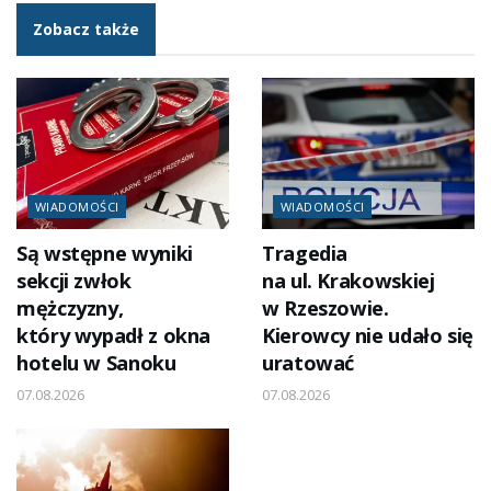
Zobacz także
WIADOMOŚCI
WIADOMOŚCI
Są wstępne wyniki
Tragedia
sekcji zwłok
na ul. Krakowskiej
mężczyzny,
w Rzeszowie.
który wypadł z okna
Kierowcy nie udało się
hotelu w Sanoku
uratować
07.08.2026
07.08.2026