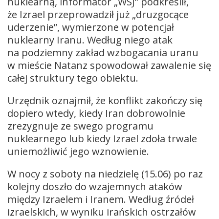
nuklearną, informator „WSJ” podkreślił,
że Izrael przeprowadził już „druzgocące
uderzenie”, wymierzone w potencjał
nuklearny Iranu. Według niego atak
na podziemny zakład wzbogacania uranu
w mieście Natanz spowodował zawalenie się
całej struktury tego obiektu.
Urzędnik oznajmił, że konflikt zakończy się
dopiero wtedy, kiedy Iran dobrowolnie
zrezygnuje ze swego programu
nuklearnego lub kiedy Izrael zdoła trwale
uniemożliwić jego wznowienie.
W nocy z soboty na niedzielę (15.06) po raz
kolejny doszło do wzajemnych ataków
między Izraelem i Iranem. Według źródeł
izraelskich, w wyniku irańskich ostrzałów