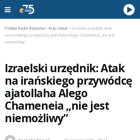
Polskie Radio Rzeszów
>
Kraj i świat
>
Izraelski urzędnik: Atak
na irańskiego przywódcę ajatollaha Alego Chameneia „nie jest
niemożliwy”
Izraelski urzędnik: Atak
na irańskiego przywódcę
ajatollaha Alego
Chameneia „nie jest
niemożliwy”
Kornelia Kopeć
15 czerwca 2025 - 08:44