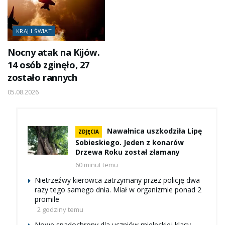
KRAJ I ŚWIAT
Nocny atak na Kijów.
14 osób zginęło, 27
zostało rannych
05.08.2026
Nawałnica uszkodziła Lipę
ZDJĘCIA
Sobieskiego. Jeden z konarów
Drzewa Roku został złamany
60 minut temu
Nietrzeźwy kierowca zatrzymany przez policję dwa
razy tego samego dnia. Miał w organizmie ponad 2
promile
2 godziny temu
Nowe spadochrony dla uczniów mieleckiej klasy