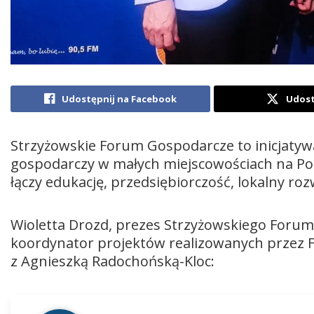
Udostępnij na Facebook
Udost
Strzyżowskie Forum Gospodarcze to inicjatyw
gospodarczy w małych miejscowościach na Pod
łączy edukację, przedsiębiorczość, lokalny rozw
Wioletta Drozd, prezes Strzyżowskiego Foru
koordynator projektów realizowanych przez 
z Agnieszką Radochońską-Kloc:
Odtwarzacz