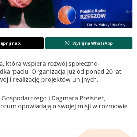
Fot. W. Wilczyńska-Ortyl
ępnij na X
Wyślij na WhatsApp
a, która wspiera rozwój społeczno-
karpaciu. Organizacja już od ponad 20 lat
ój i realizację projektów unijnych.
m Gospodarczego i Dagmara Preisner,
Forum opowiadają o swojej misji w rozmowie