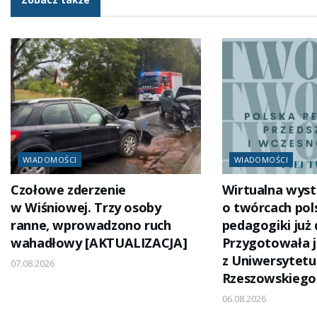
WIADOMOŚCI
WIADOMOŚCI
Czołowe zderzenie
Wirtualna wys
w Wiśniowej. Trzy osoby
o twórcach pols
ranne, wprowadzono ruch
pedagogiki już
wahadłowy [AKTUALIZACJA]
Przygotowała 
z Uniwersytetu
07.08.2026
Rzeszowskiego
06.08.2026