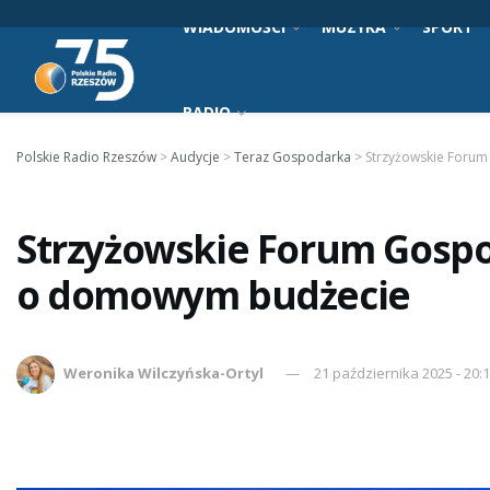
WIADOMOŚCI
MUZYKA
SPORT
RADIO
Polskie Radio Rzeszów
>
Audycje
>
Teraz Gospodarka
>
Strzyżowskie Foru
Strzyżowskie Forum Gospo
o domowym budżecie
Weronika Wilczyńska-Ortyl
21 października 2025 - 20: