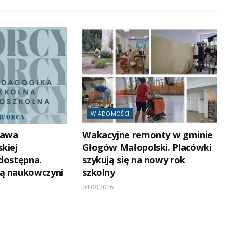
WIADOMOŚCI
tawa
Wakacyjne remonty w gminie
kiej
Głogów Małopolski. Placówki
 dostępna.
szykują się na nowy rok
ją naukowczyni
szkolny
04.08.2026