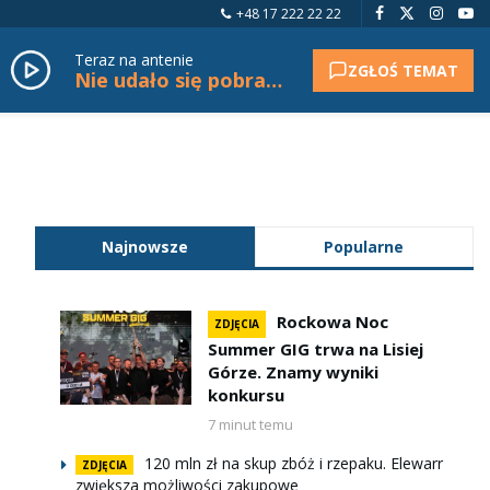
+48 17 222 22 22
Teraz na antenie
ZGŁOŚ TEMAT
Nie udało się pobrać tytułu.
Najnowsze
Popularne
Rockowa Noc
ZDJĘCIA
Summer GIG trwa na Lisiej
Górze. Znamy wyniki
konkursu
7 minut temu
120 mln zł na skup zbóż i rzepaku. Elewarr
ZDJĘCIA
zwiększa możliwości zakupowe