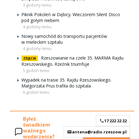
3 godziny temu
Piknik Pokoleń w Dębicy. Wieczorem Silent Disco
pod gołym niebem
4 godziny temu
Nowy samochód do transportu pacjentów
w mieleckim szpitalu
4 godziny temu
Rzeszowianie na czele 35. MARMA Rajdu
ZDJĘCIA
Rzeszowskiego. Rzeźnik triumfuje
5 godzin temu
Wypadek na trasie 35. Rajdu Rzeszowskiego.
Małgorzata Prus trafiła do szpitala
6 godzin temu
Byłeś
17 222 22 22
świadkiem
ważnego
antena@radio.rzeszow.pl
wydarzenia?