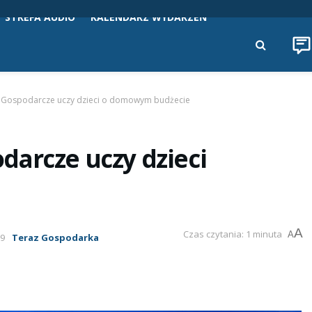
STREFA AUDIO
KALENDARZ WYDARZEŃ
m Gospodarcze uczy dzieci o domowym budżecie
darcze uczy dzieci
A
Czas czytania: 1 minuta
A
19
Teraz Gospodarka