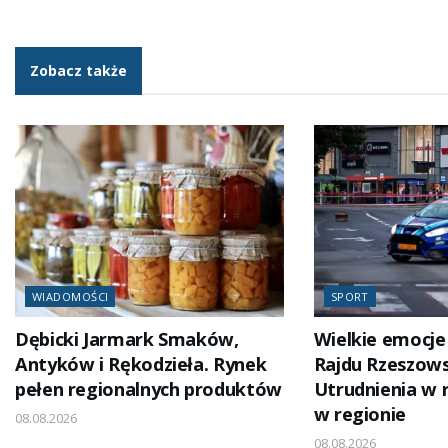
Zobacz także
WIADOMOŚCI
SPORT
Dębicki Jarmark Smaków,
Wielkie emocje 
Antyków i Rękodzieła. Rynek
Rajdu Rzeszows
pełen regionalnych produktów
Utrudnienia w 
w regionie
08.08.2026
08.08.2026