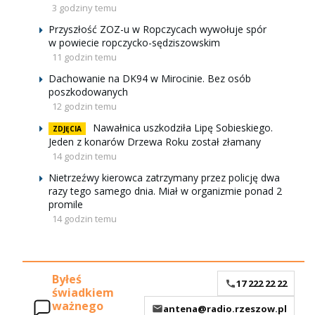
3 godziny temu
Przyszłość ZOZ-u w Ropczycach wywołuje spór
w powiecie ropczycko-sędziszowskim
11 godzin temu
Dachowanie na DK94 w Mirocinie. Bez osób
poszkodowanych
12 godzin temu
Nawałnica uszkodziła Lipę Sobieskiego.
ZDJĘCIA
Jeden z konarów Drzewa Roku został złamany
14 godzin temu
Nietrzeźwy kierowca zatrzymany przez policję dwa
razy tego samego dnia. Miał w organizmie ponad 2
promile
14 godzin temu
Byłeś
17 222 22 22
świadkiem
ważnego
antena@radio.rzeszow.pl