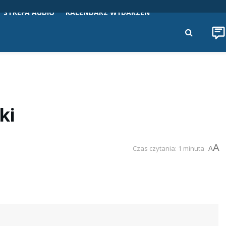
STREFA AUDIO
KALENDARZ WYDARZEŃ
cki
A
Czas czytania: 1 minuta
A