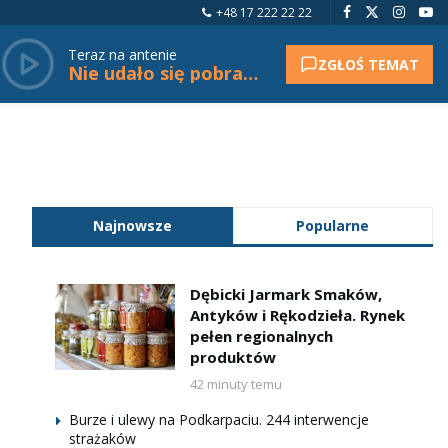
+48 17 222 22 22
Teraz na antenie
ZGŁOŚ TEMAT
Nie udało się pobrać tytułu.
Najnowsze
Popularne
Dębicki Jarmark Smaków,
Antyków i Rękodzieła. Rynek
pełen regionalnych
produktów
42 minuty temu
Burze i ulewy na Podkarpaciu. 244 interwencje
strażaków