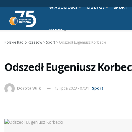
WIADOMOŚCI
MUZYKA
SPORT
RADIO
Polskie Radio Rzeszów
>
Sport
>
Odszedł Eugeniusz Korbecki
Odszedł Eugeniusz Korbe
Dorota Wilk
13 lipca 2023 - 07:31
Sport