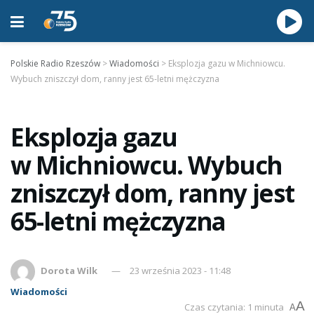
Polskie Radio Rzeszów
>
Wiadomości
>
Eksplozja gazu w Michniowcu.
Wybuch zniszczył dom, ranny jest 65-letni mężczyzna
Eksplozja gazu
w Michniowcu. Wybuch
zniszczył dom, ranny jest
65-letni mężczyzna
Dorota Wilk
23 września 2023 - 11:48
Wiadomości
A
Czas czytania: 1 minuta
A