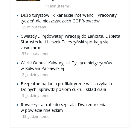
11 minut temu
Dużo turystów i kilkanaście interwencji. Pracowity
tydzień dla bieszczadzkich GOPR-owców
25 minut temu
Gwiazdy „Trędowatej” wracają do Łańcuta. Elżbieta
Starostecka i Leszek Teleszyński spotkają się
z widzami
53 minuty temu
Wielki Odpust Kalwaryjski. Tysiące pielgrzymów
w Kalwarii Pacławskiej
2 godziny temu
Bezpłatne badania profilaktyczne w Ustrzykach
Dolnych. Sprawdź poziom cukru i skład ciała
3 godziny temu
Rowerzysta trafił do szpitala. Dwa zdarzenia
w powiecie mieleckim
13 godzin temu