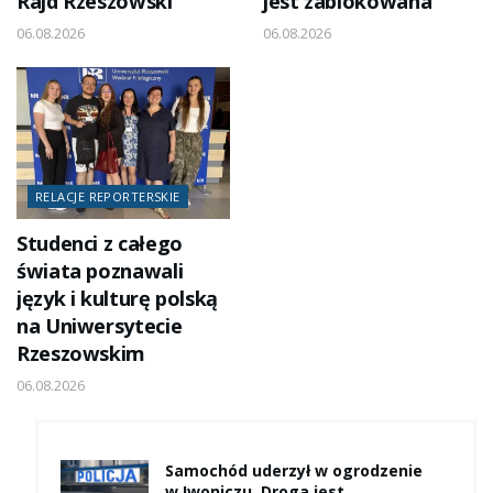
Rajd Rzeszowski
jest zablokowana
06.08.2026
06.08.2026
RELACJE REPORTERSKIE
Studenci z całego
świata poznawali
język i kulturę polską
na Uniwersytecie
Rzeszowskim
06.08.2026
Samochód uderzył w ogrodzenie
w Iwoniczu. Droga jest