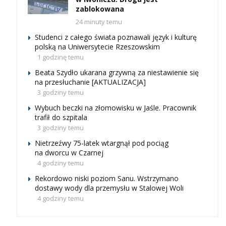
zablokowana
24 minuty temu
Studenci z całego świata poznawali język i kulturę
polską na Uniwersytecie Rzeszowskim
1 godzinę temu
Beata Szydło ukarana grzywną za niestawienie się
na przesłuchanie [AKTUALIZACJA]
3 godziny temu
Wybuch beczki na złomowisku w Jaśle. Pracownik
trafił do szpitala
3 godziny temu
Nietrzeźwy 75-latek wtargnął pod pociąg
na dworcu w Czarnej
4 godziny temu
Rekordowo niski poziom Sanu. Wstrzymano
dostawy wody dla przemysłu w Stalowej Woli
4 godziny temu