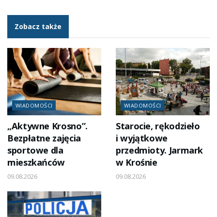
Zobacz także
WIADOMOŚCI
WIADOMOŚCI
„Aktywne Krosno”.
Starocie, rękodzieło
Bezpłatne zajęcia
i wyjątkowe
sportowe dla
przedmioty. Jarmark
mieszkańców
w Krośnie
09.08.2026
09.08.2026