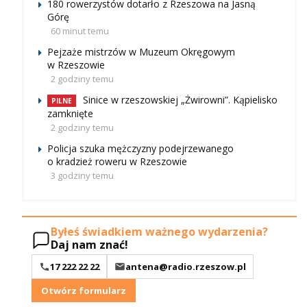
180 rowerzystów dotarło z Rzeszowa na Jasną
Górę
60 minut temu
Pejzaże mistrzów w Muzeum Okręgowym
w Rzeszowie
2 godziny temu
Sinice w rzeszowskiej „Żwirowni”. Kąpielisko
PILNE
zamknięte
2 godziny temu
Policja szuka mężczyzny podejrzewanego
o kradzież roweru w Rzeszowie
3 godziny temu
Byłeś świadkiem ważnego wydarzenia?
Daj nam znać!
17 222 22 22
antena@radio.rzeszow.pl
Otwórz formularz