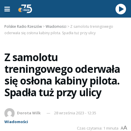
Polskie Radio Rzeszów
>
Wiadomości
>
Z samolotu treningowego
oderwała się osłona kabiny pilota. Spadła tuż przy ulicy
Z samolotu
treningowego oderwała
się osłona kabiny pilota.
Spadła tuż przy ulicy
Dorota Wilk
28 września 2023 - 12:35
Wiadomości
A
Czas czytania: 1 minuta
A