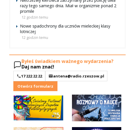
Nietrzeźwy kierowca zatrzymany przez policję dwa
razy tego samego dnia. Miał w organizmie ponad 2
promile
12 godzin temu
Nowe spadochrony dla uczniów mieleckiej klasy
lotniczej
12 godzin temu
Byłeś świadkiem ważnego wydarzenia?
Daj nam znać!
17 222 22 22
antena@radio.rzeszow.pl
Otwórz formularz