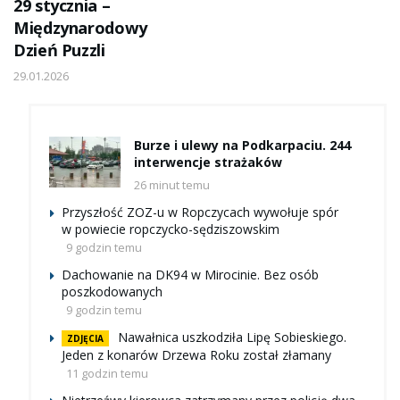
29 stycznia –
Międzynarodowy
Dzień Puzzli
29.01.2026
Burze i ulewy na Podkarpaciu. 244
interwencje strażaków
26 minut temu
Przyszłość ZOZ-u w Ropczycach wywołuje spór
w powiecie ropczycko-sędziszowskim
9 godzin temu
Dachowanie na DK94 w Mirocinie. Bez osób
poszkodowanych
9 godzin temu
Nawałnica uszkodziła Lipę Sobieskiego.
ZDJĘCIA
Jeden z konarów Drzewa Roku został złamany
11 godzin temu