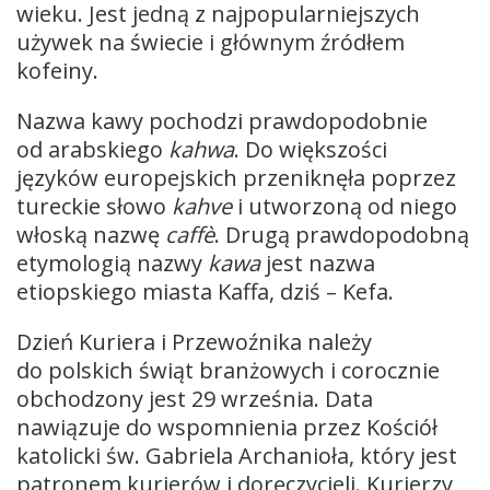
wieku. Jest jedną z najpopularniejszych
używek na świecie i głównym źródłem
kofeiny.
Nazwa kawy pochodzi prawdopodobnie
od arabskiego
kahwa
. Do większości
języków europejskich przeniknęła poprzez
tureckie słowo
kahve
i utworzoną od niego
włoską nazwę
caffè
. Drugą prawdopodobną
etymologią nazwy
kawa
jest nazwa
etiopskiego miasta Kaffa, dziś – Kefa.
Dzień Kuriera i Przewoźnika należy
do polskich świąt branżowych i corocznie
obchodzony jest 29 września. Data
nawiązuje do wspomnienia przez Kościół
katolicki św. Gabriela Archanioła, który jest
patronem kurierów i doręczycieli.
Kurierzy