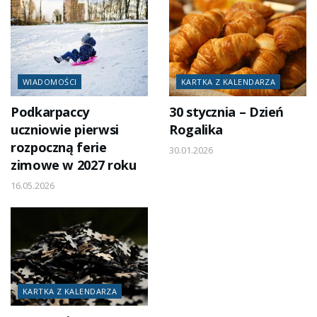
WIADOMOŚCI
KARTKA Z KALENDARZA
Podkarpaccy
30 stycznia – Dzień
uczniowie pierwsi
Rogalika
rozpoczną ferie
30.01.2026
zimowe w 2027 roku
16.05.2026
KARTKA Z KALENDARZA