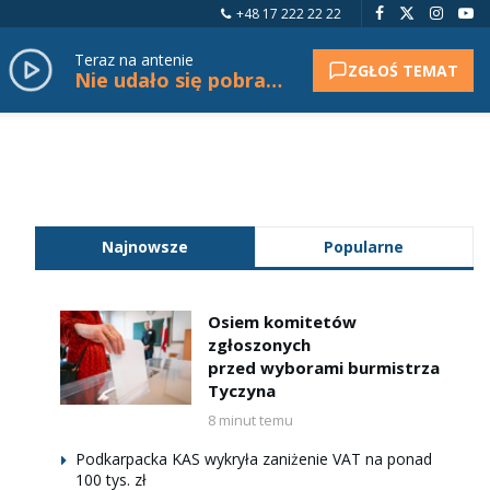
+48 17 222 22 22
Teraz na antenie
ZGŁOŚ TEMAT
Nie udało się pobrać tytułu.
Najnowsze
Popularne
Osiem komitetów
zgłoszonych
przed wyborami burmistrza
Tyczyna
8 minut temu
Podkarpacka KAS wykryła zaniżenie VAT na ponad
100 tys. zł