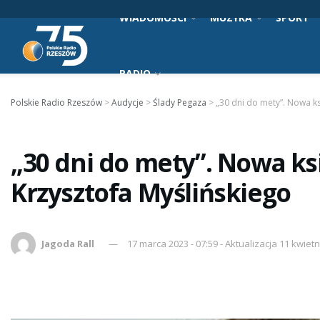
WIADOMOŚCI
MUZYKA
SPORT
RADIO
Polskie Radio Rzeszów
>
Audycje
>
Ślady Pegaza
>
„30 dni do mety”. Nowa k
„30 dni do mety”. Nowa ks
Krzysztofa Myślińskiego
Jagoda Rall
17 marca 2023 - 07:59 - Aktualizacja 11 kwietn