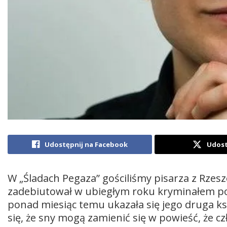
Udostępnij na Facebook
Udost
W „Śladach Pegaza” gościliśmy pisarza z Rzes
zadebiutował w ubiegłym roku kryminałem pod
ponad miesiąc temu ukazała się jego druga ks
się, że sny mogą zamienić się w powieść, że cz