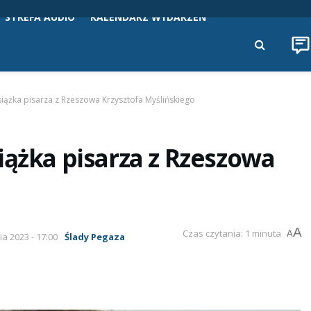
STREFA AUDIO
KALENDARZ WYDARZEŃ
siążka pisarza z Rzeszowa Krzysztofa Myślińskiego
iążka pisarza z Rzeszowa
A
Czas czytania: 1 minuta
A
ia 2023 - 17:00
Ślady Pegaza