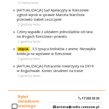
37 minut temu
[AKTUALIZACJA] Sąd Apelacyjny w Rzeszowie
ogłosił wyrok w sprawie Marcina Warchoła
przeciwko Izabeli Leszczynie
2 godziny temu
Cztery wypadki z udziałem jednośladów od rana
na drogach Rzeszowa i powiatu
2 godziny temu
3,5 tysiąca breloków z anime. Niezwykła
ZDJĘCIA
kolekcja na wystawie w Rzeszowie
3 godziny temu
[AKTUALIZACJA] Potrącenie rowerzysty na DK19
w Boguchwale. Koniec utrudnień na trasie
3 godziny temu
Byłeś
17 222 22 22
świadkiem
ważnego
antena@radio.rzeszow.pl