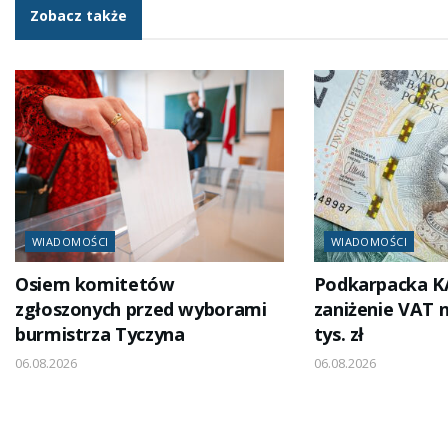
Zobacz także
WIADOMOŚCI
WIADOMOŚCI
Osiem komitetów
Podkarpacka K
zgłoszonych przed wyborami
zaniżenie VAT 
burmistrza Tyczyna
tys. zł
06.08.2026
06.08.2026