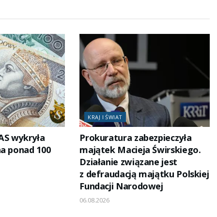
KRAJ I ŚWIAT
AS wykryła
Prokuratura zabezpieczyła
na ponad 100
majątek Macieja Świrskiego.
Działanie związane jest
z defraudacją majątku Polskiej
Fundacji Narodowej
06.08.2026