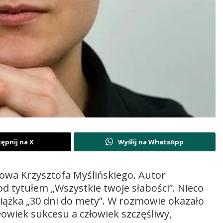
ępnij na X
Wyślij na WhatsApp
zowa Krzysztofa Myślińskiego. Autor
 tytułem „Wszystkie twoje słabości”. Nieco
iążka „30 dni do mety”. W rozmowie okazało
łowiek sukcesu a człowiek szczęśliwy,