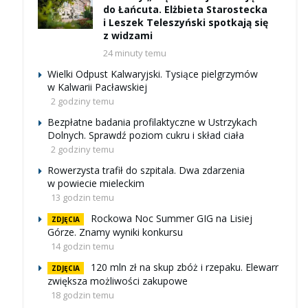
do Łańcuta. Elżbieta Starostecka
i Leszek Teleszyński spotkają się
z widzami
24 minuty temu
Wielki Odpust Kalwaryjski. Tysiące pielgrzymów
w Kalwarii Pacławskiej
2 godziny temu
Bezpłatne badania profilaktyczne w Ustrzykach
Dolnych. Sprawdź poziom cukru i skład ciała
2 godziny temu
Rowerzysta trafił do szpitala. Dwa zdarzenia
w powiecie mieleckim
13 godzin temu
Rockowa Noc Summer GIG na Lisiej
ZDJĘCIA
Górze. Znamy wyniki konkursu
14 godzin temu
120 mln zł na skup zbóż i rzepaku. Elewarr
ZDJĘCIA
zwiększa możliwości zakupowe
18 godzin temu