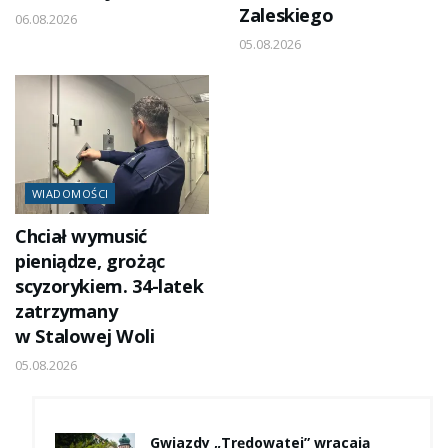
Zaleskiego
06.08.2026
05.08.2026
WIADOMOŚCI
Chciał wymusić
pieniądze, grożąc
scyzorykiem. 34-latek
zatrzymany
w Stalowej Woli
05.08.2026
Gwiazdy „Trędowatej” wracają