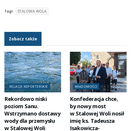
Tagi:
STALOWA WOLA
Zobacz także
RELACJE REPORTERSKIE
WIADOMOŚCI
Rekordowo niski
Konfederacja chce,
poziom Sanu.
by nowy most
Wstrzymano dostawy
w Stalowej Woli nosił
wody dla przemysłu
imię ks. Tadeusza
w Stalowej Woli
Isakowicza-