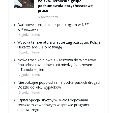
Polsko-ukraińska grupa
podsumowała dotychczasowe
prace
6 godzin temu
Darmowe konsultacje z podologiem w NFZ
w Rzeszowie
6 godzin temu
Wysoka temperatura w aucie zagraża życiu. Policja
i lekarze apelują o rozwagę
6 godzin temu
Nowa trasa kolejowa z Rzeszowa do Warszawy.
Potrzebna rozbudowa linii między Rzeszowem
a Tarnobrzegiem
7 godzin temu
Niespokojne popołudnie na podkarpackich drogach.
Doszło do kilku wypadków
9 godzin temu
Szpital Specjalistyczny w Mielcu odpowiada
związkom zawodowym w sprawie programu
naprawczego