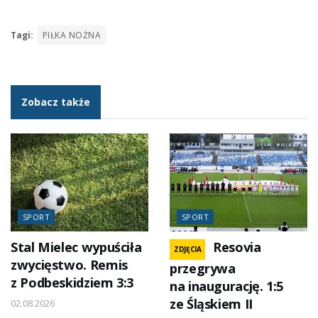
Tagi:
PIŁKA NOŻNA
Zobacz także
SPORT
SPORT
Stal Mielec wypuściła
Resovia
ZDJĘCIA
zwycięstwo. Remis
przegrywa
z Podbeskidziem 3:3
na inaugurację. 1:5
ze Śląskiem II
02.08.2026