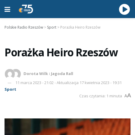
Polskie Radio Rzeszów
>
Sport
>
Porażka Heiro Rzeszów
Porażka Heiro Rzeszów
Dorota Wilk
i
Jagoda Rall
11 marca 2023 - 21:02 - Aktualizacja 17 kwietnia 2023 - 19:31
Sport
A
Czas czytania: 1 minuta
A