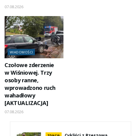
07.08.2026
WIADOMOŚCI
Czołowe zderzenie
w Wiśniowej. Trzy
osoby ranne,
wprowadzono ruch
wahadłowy
[AKTUALIZACJA]
07.08.2026
Cykliści z Rzeszowa
ZDJĘCIA