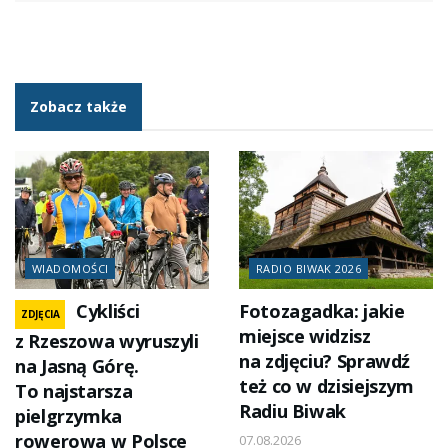
Zobacz także
WIADOMOŚCI
RADIO BIWAK 2026
Cykliści
Fotozagadka: jakie
ZDJĘCIA
miejsce widzisz
z Rzeszowa wyruszyli
na zdjęciu? Sprawdź
na Jasną Górę.
też co w dzisiejszym
To najstarsza
Radiu Biwak
pielgrzymka
rowerowa w Polsce
07.08.2026