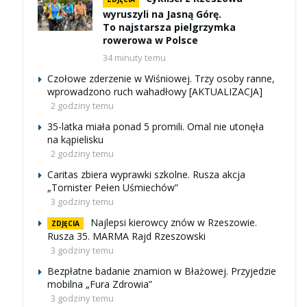
wyruszyli na Jasną Górę.
To najstarsza pielgrzymka
rowerowa w Polsce
34 minuty temu
Czołowe zderzenie w Wiśniowej. Trzy osoby ranne,
wprowadzono ruch wahadłowy [AKTUALIZACJA]
2 godziny temu
35-latka miała ponad 5 promili. Omal nie utonęła
na kąpielisku
2 godziny temu
Caritas zbiera wyprawki szkolne. Rusza akcja
„Tornister Pełen Uśmiechów”
3 godziny temu
Najlepsi kierowcy znów w Rzeszowie.
ZDJĘCIA
Rusza 35. MARMA Rajd Rzeszowski
3 godziny temu
Bezpłatne badanie znamion w Błażowej. Przyjedzie
mobilna „Fura Zdrowia”
3 godziny temu