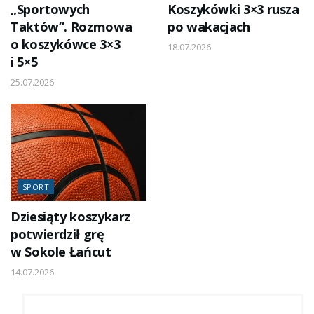
„Sportowych
Koszykówki 3×3 rusza
Taktów”. Rozmowa
po wakacjach
o koszykówce 3×3
18.07.2026
i 5×5
25.07.2026
SPORT
Dziesiąty koszykarz
potwierdził grę
w Sokole Łańcut
14.07.2026