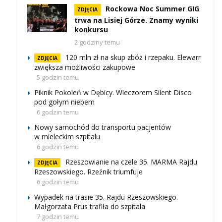
Rockowa Noc Summer GIG
ZDJĘCIA
trwa na Lisiej Górze. Znamy wyniki
konkursu
2 godziny temu
120 mln zł na skup zbóż i rzepaku. Elewarr
ZDJĘCIA
zwiększa możliwości zakupowe
5 godzin temu
Piknik Pokoleń w Dębicy. Wieczorem Silent Disco
pod gołym niebem
6 godzin temu
Nowy samochód do transportu pacjentów
w mieleckim szpitalu
6 godzin temu
Rzeszowianie na czele 35. MARMA Rajdu
ZDJĘCIA
Rzeszowskiego. Rzeźnik triumfuje
6 godzin temu
Wypadek na trasie 35. Rajdu Rzeszowskiego.
Małgorzata Prus trafiła do szpitala
7 godzin temu