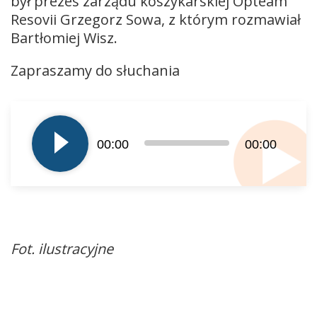
był prezes zarządu koszykarskiej Opteam
Resovii Grzegorz Sowa, z którym rozmawiał
Bartłomiej Wisz.
Zapraszamy do słuchania
Odtwarzacz
plików
dźwiękowych
00:00
00:00
Fot. ilustracyjne