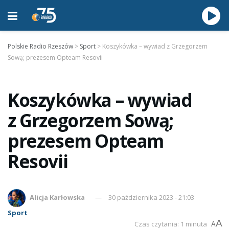
Polskie Radio Rzeszów
>
Sport
>
Koszykówka – wywiad z Grzegorzem
Sową; prezesem Opteam Resovii
Koszykówka – wywiad
z Grzegorzem Sową;
prezesem Opteam
Resovii
Alicja Karłowska
30 października 2023 - 21:03
Sport
A
Czas czytania: 1 minuta
A