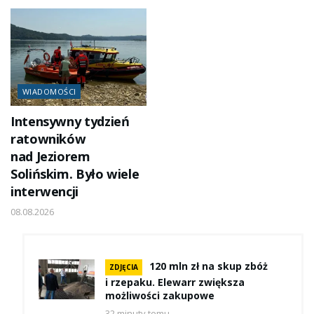
WIADOMOŚCI
Intensywny tydzień
ratowników
nad Jeziorem
Solińskim. Było wiele
interwencji
08.08.2026
120 mln zł na skup zbóż
ZDJĘCIA
i rzepaku. Elewarr zwiększa
możliwości zakupowe
32 minuty temu