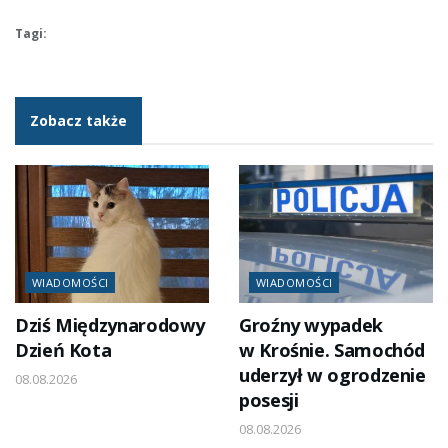
Tagi:
Zobacz także
WIADOMOŚCI
WIADOMOŚCI
Dziś Międzynarodowy
Groźny wypadek
Dzień Kota
w Krośnie. Samochód
uderzył w ogrodzenie
08.08.2026
posesji
08.08.2026