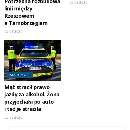
Potrzebna rozbudowa
05.08.2026
linii między
Rzeszowem
a Tarnobrzegiem
05.08.2026
WIADOMOŚCI
Mąż stracił prawo
jazdy za alkohol. Żona
przyjechała po auto
i też je straciła
05.08.2026