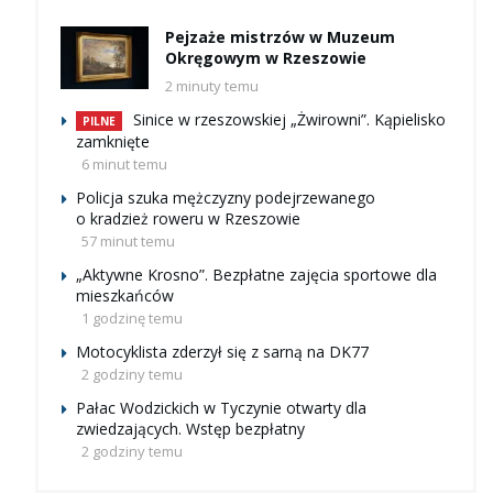
Pejzaże mistrzów w Muzeum
Okręgowym w Rzeszowie
2 minuty temu
Sinice w rzeszowskiej „Żwirowni”. Kąpielisko
PILNE
zamknięte
6 minut temu
Policja szuka mężczyzny podejrzewanego
o kradzież roweru w Rzeszowie
57 minut temu
„Aktywne Krosno”. Bezpłatne zajęcia sportowe dla
mieszkańców
1 godzinę temu
Motocyklista zderzył się z sarną na DK77
2 godziny temu
Pałac Wodzickich w Tyczynie otwarty dla
zwiedzających. Wstęp bezpłatny
2 godziny temu