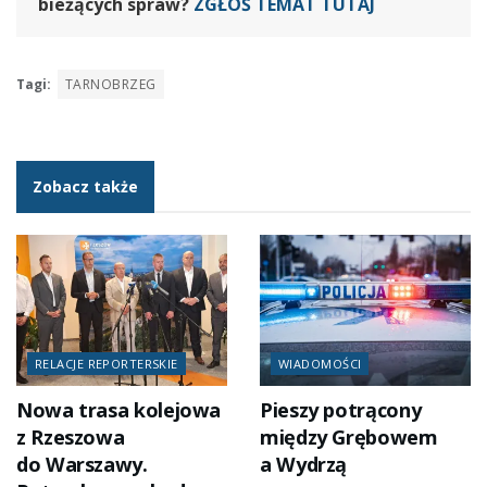
bieżących spraw?
ZGŁOŚ TEMAT TUTAJ
Tagi:
TARNOBRZEG
Zobacz także
RELACJE REPORTERSKIE
WIADOMOŚCI
Nowa trasa kolejowa
Pieszy potrącony
z Rzeszowa
między Grębowem
do Warszawy.
a Wydrzą