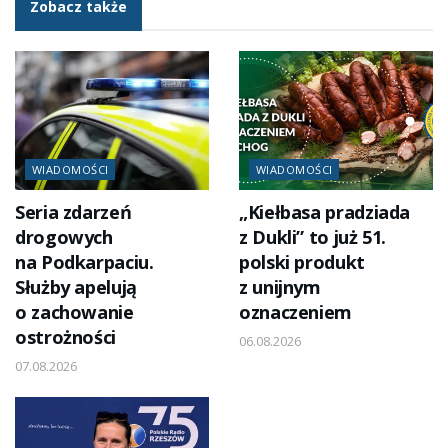
Zobacz także
WIADOMOŚCI
WIADOMOŚCI
Seria zdarzeń
„Kiełbasa pradziada
drogowych
z Dukli” to już 51.
na Podkarpaciu.
polski produkt
Służby apelują
z unijnym
o zachowanie
oznaczeniem
ostrożności
06.08.2026
07.08.2026