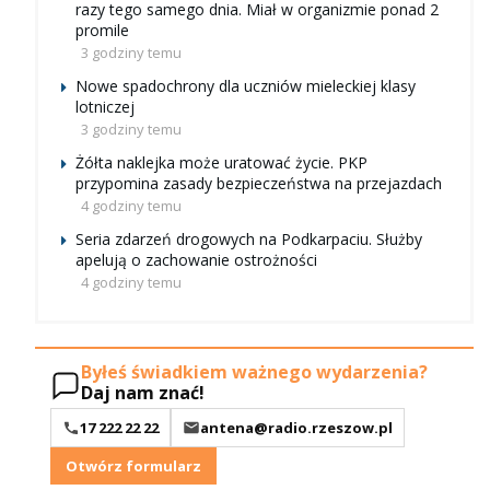
razy tego samego dnia. Miał w organizmie ponad 2
promile
3 godziny temu
Nowe spadochrony dla uczniów mieleckiej klasy
lotniczej
3 godziny temu
Żółta naklejka może uratować życie. PKP
przypomina zasady bezpieczeństwa na przejazdach
4 godziny temu
Seria zdarzeń drogowych na Podkarpaciu. Służby
apelują o zachowanie ostrożności
4 godziny temu
Byłeś świadkiem ważnego wydarzenia?
Daj nam znać!
17 222 22 22
antena@radio.rzeszow.pl
Otwórz formularz