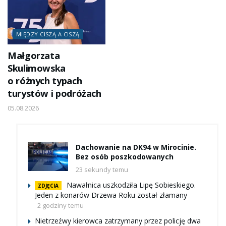
MIĘDZY CISZĄ A CISZĄ
Małgorzata
Skulimowska
o różnych typach
turystów i podróżach
05.08.2026
Dachowanie na DK94 w Mirocinie.
Bez osób poszkodowanych
23 sekundy temu
Nawałnica uszkodziła Lipę Sobieskiego.
ZDJĘCIA
Jeden z konarów Drzewa Roku został złamany
2 godziny temu
Nietrzeźwy kierowca zatrzymany przez policję dwa