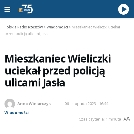
Polskie Radio Rzeszów
>
Wiadomości
>
Mieszkaniec Wieliczki uciekał
przed policją ulicami Jasła
Mieszkaniec Wieliczki
uciekał przed policją
ulicami Jasła
Anna Winiarczyk
06 listopada 2023 - 16:44
Wiadomości
A
Czas czytania: 1 minuta
A