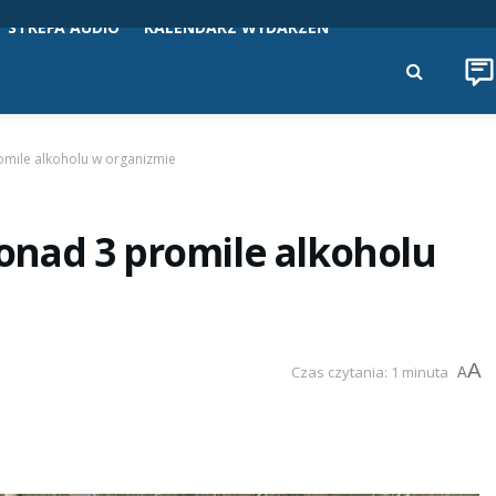
STREFA AUDIO
KALENDARZ WYDARZEŃ
mile alkoholu w organizmie
nad 3 promile alkoholu
A
Czas czytania: 1 minuta
A