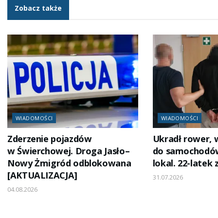
Zobacz także
WIADOMOŚCI
WIADOMOŚCI
Zderzenie pojazdów
Ukradł rower, 
w Świerchowej. Droga Jasło–
do samochodów 
Nowy Żmigród odblokowana
lokal. 22-latek
[AKTUALIZACJA]
31.07.2026
04.08.2026