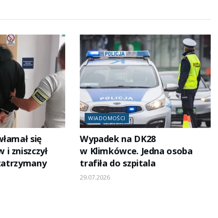
WIADOMOŚCI
włamał się
Wypadek na DK28
i zniszczył
w Klimkówce. Jedna osoba
 zatrzymany
trafiła do szpitala
29.07.2026