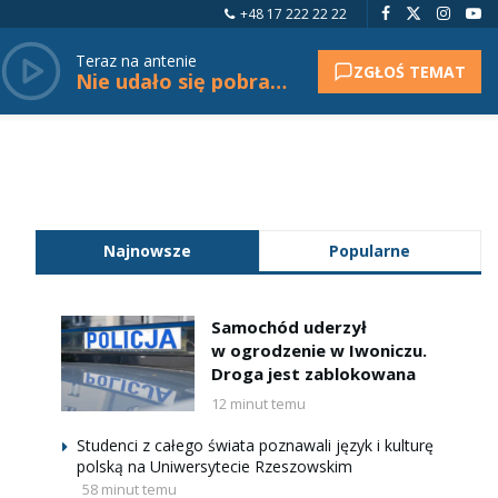
+48 17 222 22 22
Teraz na antenie
ZGŁOŚ TEMAT
Nie udało się pobrać tytułu.
Najnowsze
Popularne
Samochód uderzył
w ogrodzenie w Iwoniczu.
Droga jest zablokowana
12 minut temu
Studenci z całego świata poznawali język i kulturę
polską na Uniwersytecie Rzeszowskim
58 minut temu