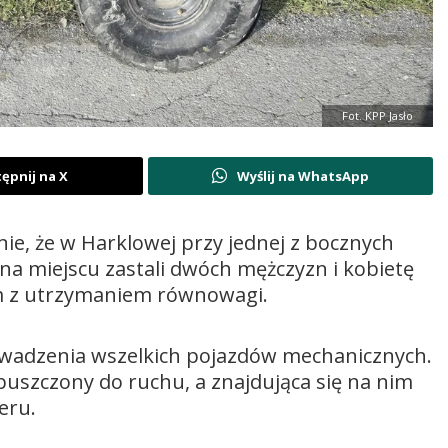
Fot. KPP Jasło
ępnij na X
Wyślij na WhatsApp
ie, że w Harklowej przy jednej z bocznych
 na miejscu zastali dwóch mężczyzn i kobietę
em z utrzymaniem równowagi.
rowadzenia wszelkich pojazdów mechanicznych.
puszczony do ruchu, a znajdująca się na nim
eru.