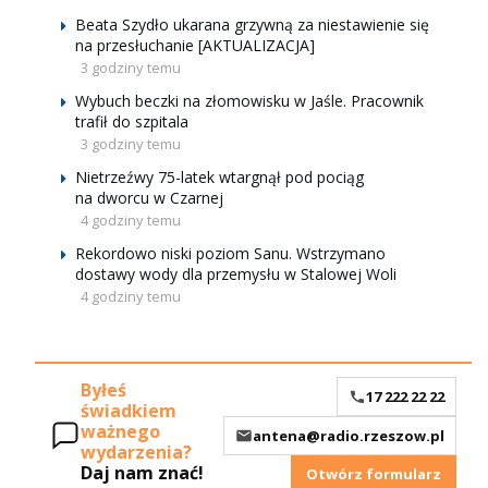
Beata Szydło ukarana grzywną za niestawienie się
na przesłuchanie [AKTUALIZACJA]
3 godziny temu
Wybuch beczki na złomowisku w Jaśle. Pracownik
trafił do szpitala
3 godziny temu
Nietrzeźwy 75-latek wtargnął pod pociąg
na dworcu w Czarnej
4 godziny temu
Rekordowo niski poziom Sanu. Wstrzymano
dostawy wody dla przemysłu w Stalowej Woli
4 godziny temu
Byłeś
17 222 22 22
świadkiem
ważnego
antena@radio.rzeszow.pl
wydarzenia?
Daj nam znać!
Otwórz formularz