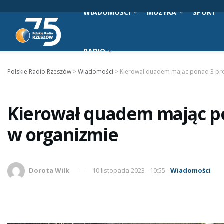
WIADOMOŚCI
MUZYKA
SPORT
RADIO
Polskie Radio Rzeszów
>
Wiadomości
>
Kierował quadem mając ponad 3 pro
Kierował quadem mając po
w organizmie
Dorota Wilk
10 listopada 2023 - 10:55
Wiadomości