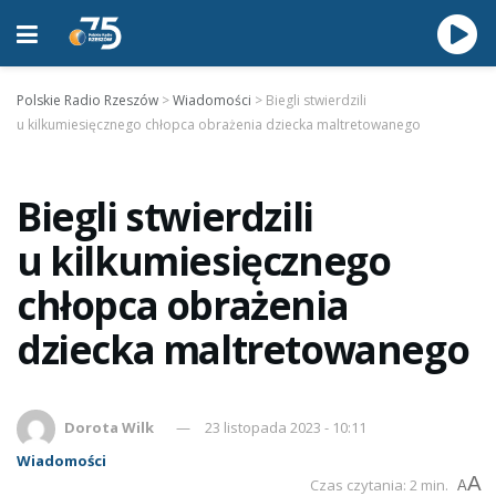
Polskie Radio Rzeszów
>
Wiadomości
>
Biegli stwierdzili
u kilkumiesięcznego chłopca obrażenia dziecka maltretowanego
Biegli stwierdzili
u kilkumiesięcznego
chłopca obrażenia
dziecka maltretowanego
Dorota Wilk
23 listopada 2023 - 10:11
Wiadomości
A
Czas czytania: 2 min.
A