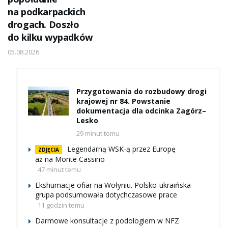
na podkarpackich
drogach. Doszło
do kilku wypadków
05.08.2026
Przygotowania do rozbudowy drogi
krajowej nr 84. Powstanie
dokumentacja dla odcinka Zagórz–
Lesko
29 minut temu
Legendarną WSK-ą przez Europę
ZDJĘCIA
aż na Monte Cassino
47 minut temu
Ekshumacje ofiar na Wołyniu. Polsko-ukraińska
grupa podsumowała dotychczasowe prace
11 godzin temu
Darmowe konsultacje z podologiem w NFZ