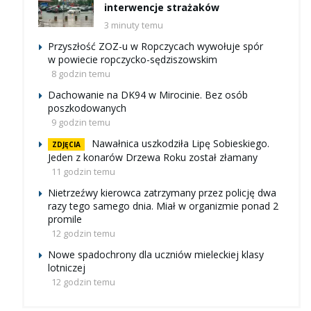
interwencje strażaków
3 minuty temu
Przyszłość ZOZ-u w Ropczycach wywołuje spór
w powiecie ropczycko-sędziszowskim
8 godzin temu
Dachowanie na DK94 w Mirocinie. Bez osób
poszkodowanych
9 godzin temu
Nawałnica uszkodziła Lipę Sobieskiego.
ZDJĘCIA
Jeden z konarów Drzewa Roku został złamany
11 godzin temu
Nietrzeźwy kierowca zatrzymany przez policję dwa
razy tego samego dnia. Miał w organizmie ponad 2
promile
12 godzin temu
Nowe spadochrony dla uczniów mieleckiej klasy
lotniczej
12 godzin temu