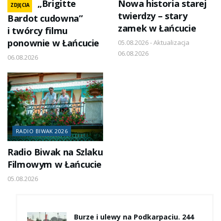
„Brigitte
Nowa historia starej
ZDJĘCIA
twierdzy – stary
Bardot cudowna”
zamek w Łańcucie
i twórcy filmu
ponownie w Łańcucie
05.08.2026 - Aktualizacja
06.08.2026
06.08.2026
RADIO BIWAK 2026
Radio Biwak na Szlaku
Filmowym w Łańcucie
05.08.2026
Burze i ulewy na Podkarpaciu. 244