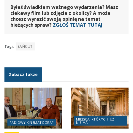
Byłeś świadkiem ważnego wydarzenia? Masz
ciekawy film lub zdjęcie z okolicy? A może
chcesz wyrazić swoją opinię na temat
bieżących spraw?
ZGŁOŚ TEMAT TUTAJ
Tagi:
ŁAŃCUT
Zobacz także
MIEJSCA, KTÓRYCH JUŻ
RADIOWY KINEMATOGRAF
NIE MA