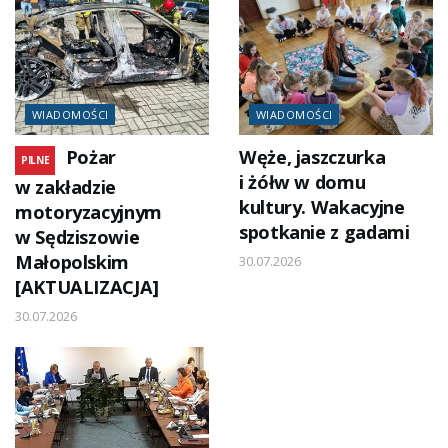
WIADOMOŚCI
WIADOMOŚCI
Pożar
Węże, jaszczurka
PILNE
i żółw w domu
w zakładzie
kultury. Wakacyjne
motoryzacyjnym
spotkanie z gadami
w Sędziszowie
Małopolskim
30.07.2026
[AKTUALIZACJA]
30.07.2026