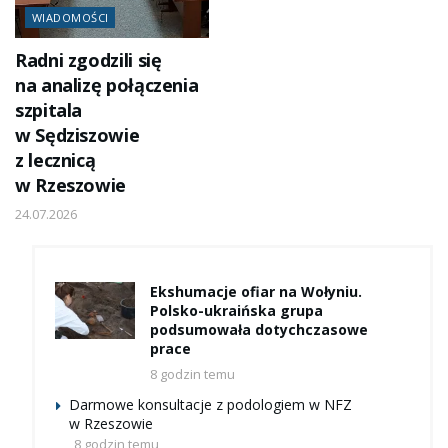
WIADOMOŚCI
Radni zgodzili się
na analizę połączenia
szpitala
w Sędziszowie
z lecznicą
w Rzeszowie
24.07.2026
Ekshumacje ofiar na Wołyniu.
Polsko-ukraińska grupa
podsumowała dotychczasowe
prace
8 godzin temu
Darmowe konsultacje z podologiem w NFZ
w Rzeszowie
8 godzin temu