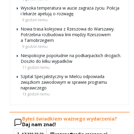
Wysoka temperatura w aucie zagraża życiu. Policja
i lekarze apelują o rozwagę
9 godzin temu
Nowa trasa kolejowa z Rzeszowa do Warszawy.
Potrzebna rozbudowa linii między Rzeszowem
a Tarnobrzegiem
9 godzin temu
Niespokojne popołudnie na podkarpackich drogach.
Doszło do kilku wypadków
11 godzin temu
Szpital Specjalistyczny w Mielcu odpowiada
związkom zawodowym w sprawie programu
naprawczego
13 godzin temu
Byłeś świadkiem ważnego wydarzenia?
Daj nam znać!
17 222 22 22
antena@radio.rzeszow.pl