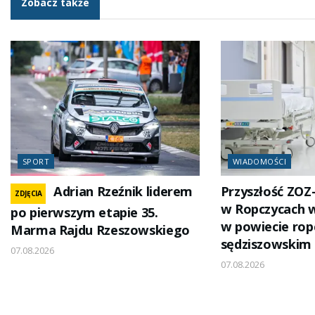
Zobacz także
SPORT
WIADOMOŚCI
Adrian Rzeźnik liderem
Przyszłość ZOZ
ZDJĘCIA
w Ropczycach 
po pierwszym etapie 35.
w powiecie rop
Marma Rajdu Rzeszowskiego
sędziszowskim
07.08.2026
07.08.2026