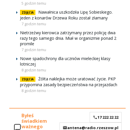
5 godzin temu
Nawałnica uszkodziła Lipę Sobieskiego.
ZDJĘCIA
Jeden z konarów Drzewa Roku został złamany
7 godzin temu
Nietrzeźwy kierowca zatrzymany przez policję dwa
razy tego samego dnia. Miał w organizmie ponad 2
promile
7 godzin temu
Nowe spadochrony dla uczniów mieleckiej klasy
lotniczej
8 godzin temu
Żółta naklejka może uratować życie. PKP
ZDJĘCIA
przypomina zasady bezpieczeństwa na przejazdach
8 godzin temu
Byłeś
17 222 22 22
świadkiem
ważnego
antena@radio.rzeszow.pl