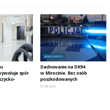
WIADOMOŚCI
-u
Dachowanie na DK94
wywołuje spór
w Mirocinie. Bez osób
czycko-
poszkodowanych
07.08.2026