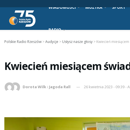
WIADOMOŚCI
MUZYKA
SPORT
RADIO
Polskie Radio Rzeszów
>
Audycje
>
Usłysz nasze głosy
>
Kwiecień miesiącem
Kwiecień miesiącem świa
Dorota Wilk
i
Jagoda Rall
26 kwietnia 2023 - 09:39 - 