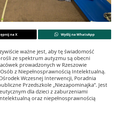
ępnij na X
Wyślij na WhatsApp
zywiście ważne jest, aby tę świadomość
dorośli ze spektrum autyzmu są obecni
placówek prowadzonych w Rzeszowie
 Osób z Niepełnosprawnością Intelektualną.
ę Ośrodek Wczesnej Interwencji, Poradnia
bliczne Przedszkole „Niezapominajka”. Jest
eutycznym dla dzieci z zaburzeniami
ntelektualną oraz niepełnosprawnością