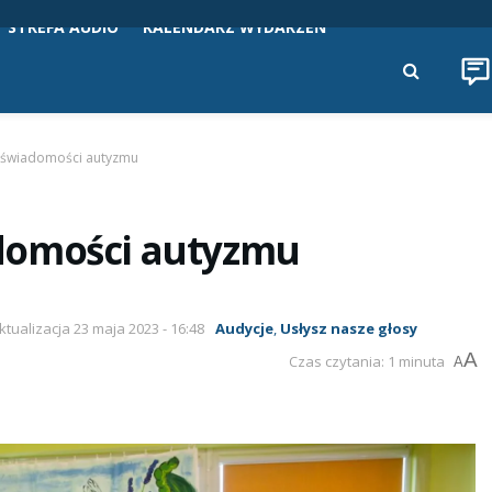
STREFA AUDIO
KALENDARZ WYDARZEŃ
 świadomości autyzmu
domości autyzmu
Aktualizacja 23 maja 2023 - 16:48
Audycje
,
Usłysz nasze głosy
A
Czas czytania: 1 minuta
A