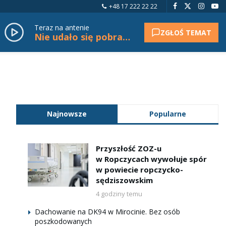
+48 17 222 22 22
Teraz na antenie
ZGŁOŚ TEMAT
Nie udało się pobrać tytułu.
Najnowsze
Popularne
Przyszłość ZOZ-u
w Ropczycach wywołuje spór
w powiecie ropczycko-
sędziszowskim
4 godziny temu
Dachowanie na DK94 w Mirocinie. Bez osób
poszkodowanych