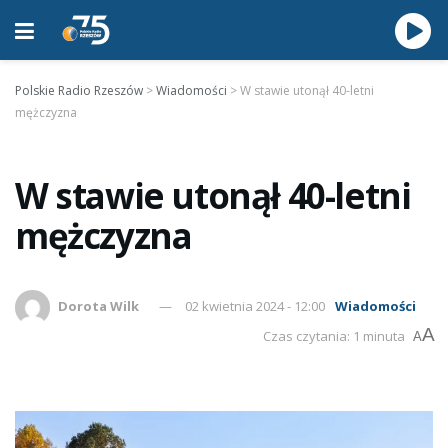
Polskie Radio Rzeszów
>
Wiadomości
>
W stawie utonął 40-letni
mężczyzna
W stawie utonął 40-letni
mężczyzna
Dorota Wilk
02 kwietnia 2024 - 12:00
Wiadomości
A
Czas czytania: 1 minuta
A