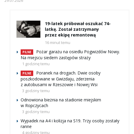
29.07.2026
19-latek próbował oszukać 74-
latkę. Został zatrzymany
przez ekipę remontową
16 minut temu
Pożar garażu na osiedlu Pogwizdów Nowy.
PILNE
Na miejscu siedem zastępów straży
1 godzinę temu
Poranek na drogach. Dwie osoby
PILNE
poszkodowane w Gwizdaju, zderzenia
z autobusami w Rzeszowie i Nowej Wsi
3 godziny temu
Odnowiona bieżnia na stadionie miejskim
w Ropczycach
3 godziny temu
Wypadek na A4 i kolizja na S19. Trzy osoby zostały
ranne
4 godziny temu