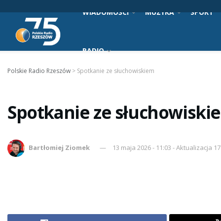
WIADOMOŚCI
MUZYKA
SPORT
RADIO
Polskie Radio Rzeszów
>
Spotkanie ze słuchowiskiem
Spotkanie ze słuchowiski
Bartłomiej Ziomek
13 maja 2026 - 11:03 - Aktualizacja 1