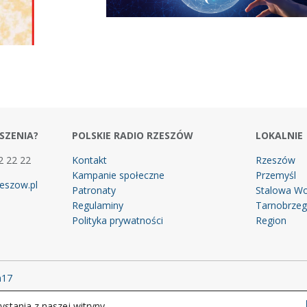
SZENIA?
POLSKIE RADIO RZESZÓW
LOKALNIE
2 22 22
Kontakt
Rzeszów
Kampanie społeczne
Przemyśl
eszow.pl
Patronaty
Stalowa Wo
Regulaminy
Tarnobrze
Polityka prywatności
Region
m17
stania z naszej witryny.