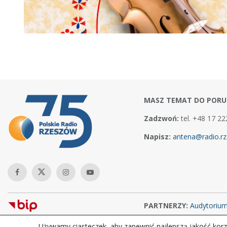
MASZ TEMAT DO PORU
Zadzwoń:
tel. +48 17 22
Napisz:
antena@radio.rz
PARTNERZY:
Audytoriu
Używamy ciasteczek, aby zapewnić najlepszą jakość korzy