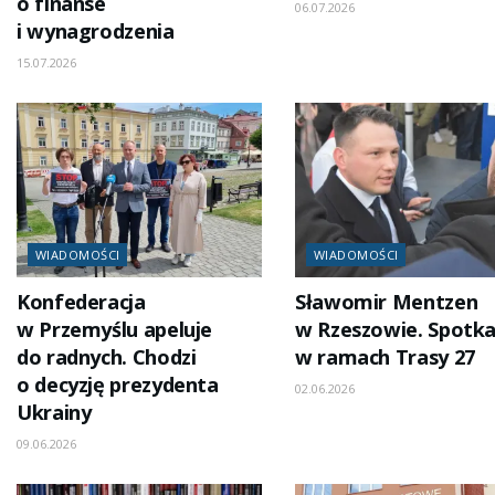
o finanse
06.07.2026
i wynagrodzenia
15.07.2026
WIADOMOŚCI
WIADOMOŚCI
Konfederacja
Sławomir Mentzen
w Przemyślu apeluje
w Rzeszowie. Spotka
do radnych. Chodzi
w ramach Trasy 27
o decyzję prezydenta
02.06.2026
Ukrainy
09.06.2026