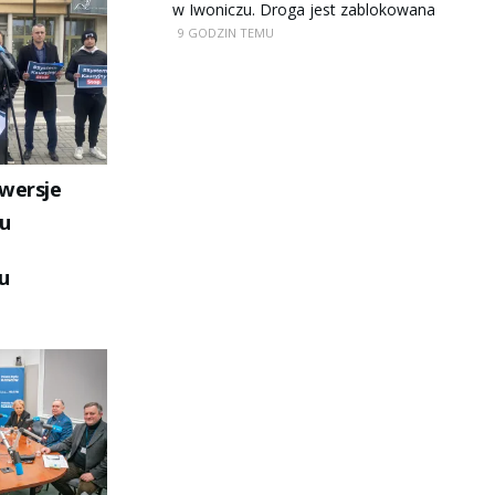
w Iwoniczu. Droga jest zablokowana
9 GODZIN TEMU
wersje
u
u