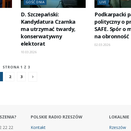
GOŚĆ DNIA
LIVE
D. Szczepański:
Podkarpacki p
Kandydatura Czarnka
polityczny o 
ma utrzymać twardy,
SAFE. Spór o m
konserwatywny
na obronność
elektorat
02.03.2026
10.03.2026
STRONA 1 Z 3
2
3
SZENIA?
POLSKIE RADIO RZESZÓW
LOKALNIE
2 22 22
Kontakt
Rzeszów