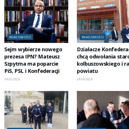
WIADOMOŚCI
WIADOMOŚCI
Sejm wybierze nowego
Działacze Konfederac
prezesa IPN? Mateusz
chcą odwołania star
Szpytma ma poparcie
kolbuszowskiego i r
PiS, PSL i Konfederacji
powiatu
14.05.2026
24.04.2026