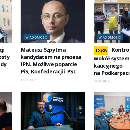
WIADOMOŚCI
WIADOMOŚCI
ji
Mateusz Szpytma
Kontro
ZDJĘCIA
osty
kandydatem na prezesa
wokół system
ady
IPN. Możliwe poparcie
kaucyjnego
PiS, Konfederacji i PSL
na Podkarpaci
15.04.2026
09.04.2026