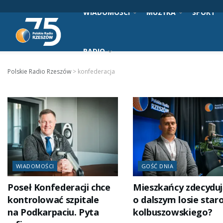
WIADOMOŚCI
MUZYKA
SPORT
RADIO
Polskie Radio Rzeszów
>
konfederacja
WIADOMOŚCI
GOŚĆ DNIA
Poseł Konfederacji chce
Mieszkańcy zdecydu
kontrolować szpitale
o dalszym losie star
na Podkarpaciu. Pyta
kolbuszowskiego?