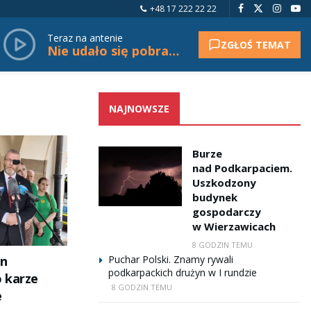
+48 17 222 22 22
Teraz na antenie
ZGŁOŚ TEMAT
Nie udało się pobrać tytułu.
NAJNOWSZE
Burze
nad Podkarpaciem.
Uszkodzony
budynek
gospodarczy
w Wierzawicach
8 GODZIN TEMU
un
Puchar Polski. Znamy rywali
podkarpackich drużyn w I rundzie
 karze
8 GODZIN TEMU
e