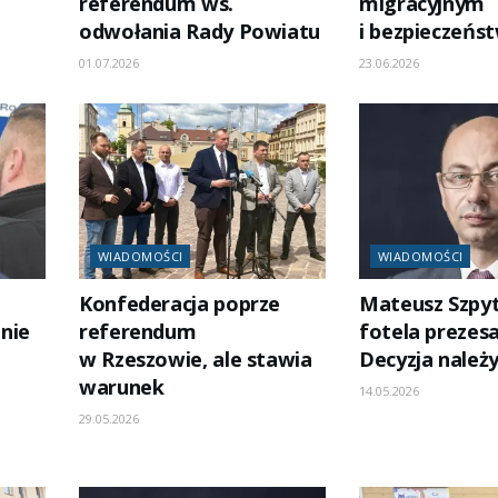
referendum ws.
migracyjnym
odwołania Rady Powiatu
i bezpieczeńst
01.07.2026
23.06.2026
WIADOMOŚCI
WIADOMOŚCI
Konfederacja poprze
Mateusz Szpyt
nie
referendum
fotela prezesa
w Rzeszowie, ale stawia
Decyzja należ
warunek
14.05.2026
29.05.2026