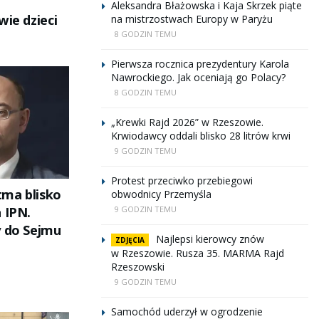
Aleksandra Błażowska i Kaja Skrzek piąte
wie dzieci
na mistrzostwach Europy w Paryżu
8 GODZIN TEMU
Pierwsza rocznica prezydentury Karola
Nawrockiego. Jak oceniają go Polacy?
8 GODZIN TEMU
„Krewki Rajd 2026” w Rzeszowie.
Krwiodawcy oddali blisko 28 litrów krwi
9 GODZIN TEMU
Protest przeciwko przebiegowi
ma blisko
obwodnicy Przemyśla
9 GODZIN TEMU
 IPN.
y do Sejmu
Najlepsi kierowcy znów
ZDJĘCIA
w Rzeszowie. Rusza 35. MARMA Rajd
Rzeszowski
9 GODZIN TEMU
Samochód uderzył w ogrodzenie