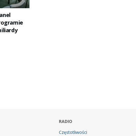
anel
programie
iliardy
RADIO
Częstotliwości