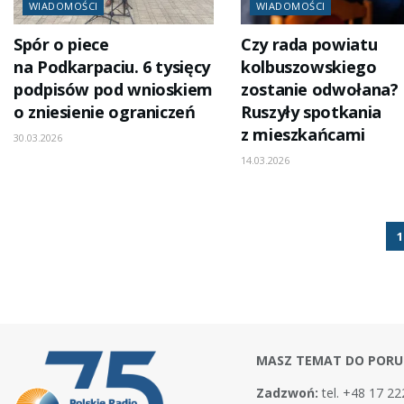
WIADOMOŚCI
WIADOMOŚCI
Spór o piece
Czy rada powiatu
na Podkarpaciu. 6 tysięcy
kolbuszowskiego
podpisów pod wnioskiem
zostanie odwołana?
o zniesienie ograniczeń
Ruszyły spotkania
z mieszkańcami
30.03.2026
14.03.2026
1
MASZ TEMAT DO PORU
Zadzwoń:
tel. +48 17 22