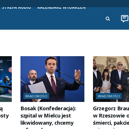
STREFA AUDIO
KALENDARZ WYDARZEŃ
WIADOMOŚCI
WIADOMOŚCI
ją
Bosak (Konfederacja):
Grzegorz Bra
osty
szpital w Mielcu jest
w Rzeszowie o
likwidowany, chcemy
śmierci, pakci