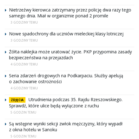
Nietrzeźwy kierowca zatrzymany przez policję dwa razy tego
samego dnia. Miał w organizmie ponad 2 promile
3 GODZINY TEMU
Nowe spadochrony dla uczniów mieleckiej klasy lotniczej
3 GODZINY TEMU
Żółta naklejka może uratować życie. PKP przypomina zasady
bezpieczeństwa na przejazdach
4 GODZINY TEMU
Seria zdarzeń drogowych na Podkarpaciu. Służby apelują
o zachowanie ostrożności
4 GODZINY TEMU
Utrudnienia podczas 35. Rajdu Rzeszowskiego.
ZDJĘCIA
Sprawdź, które ulice będą wyłączone z ruchu
5 GODZIN TEMU
Są wstępne wyniki sekcji zwłok mężczyzny, który wypadł
z okna hotelu w Sanoku
5 GODZIN TEMU