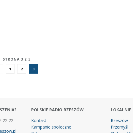
STRONA 3 Z 3
1
2
3
SZENIA?
POLSKIE RADIO RZESZÓW
LOKALNIE
2 22 22
Kontakt
Rzeszów
Kampanie społeczne
Przemyśl
eszow.pl