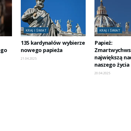
KRAJ I ŚWIAT
KRAJ I ŚWIAT
135 kardynałów wybierze
Papież:
ego
nowego papieża
Zmartwychws
największą na
21.04.2025
naszego życia
20.04.2025