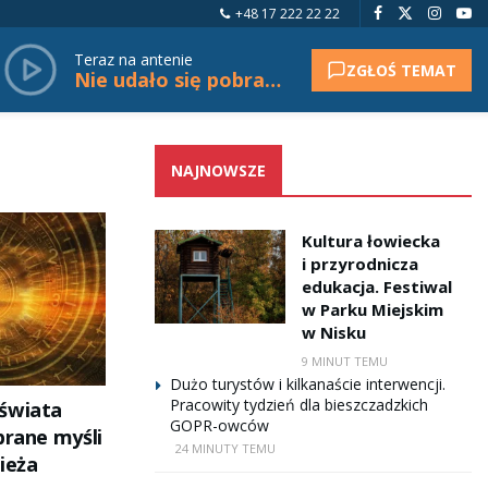
+48 17 222 22 22
Teraz na antenie
ZGŁOŚ TEMAT
Nie udało się pobrać tytułu.
NAJNOWSZE
Kultura łowiecka
i przyrodnicza
edukacja. Festiwal
w Parku Miejskim
w Nisku
9 MINUT TEMU
Dużo turystów i kilkanaście interwencji.
Pracowity tydzień dla bieszczadzkich
świata
GOPR-owców
brane myśli
24 MINUTY TEMU
ieża