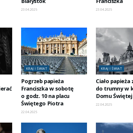
Białystok
Franciszka
23.04.2025
23.04.2025
KRAJ I ŚWIAT
KRAJ I ŚWIAT
Pogrzeb papieża
Ciało papieża 
ierać
Franciszka w sobotę
do trumny w k
o godz. 10 na placu
Domu Świętej
Świętego Piotra
22.04.2025
22.04.2025