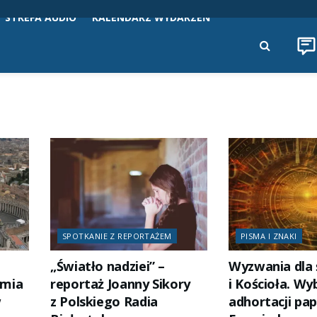
STREFA AUDIO
KALENDARZ WYDARZEŃ
SPOTKANIE Z REPORTAŻEM
PISMA I ZNAKI
„Światło nadziei” –
Wyzwania dla 
amia
reportaż Joanny Sikory
i Kościoła. Wy
w
z Polskiego Radia
adhortacji pap