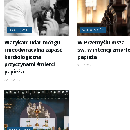
KRAJ I ŚWIAT
WIADOMOŚCI
Watykan: udar mózgu
W Przemyślu msza
i nieodwracalna zapaść
św. w intencji zmarł
kardiologiczna
papieża
przyczynami śmierci
21.04.2025
papieża
22.04.2025