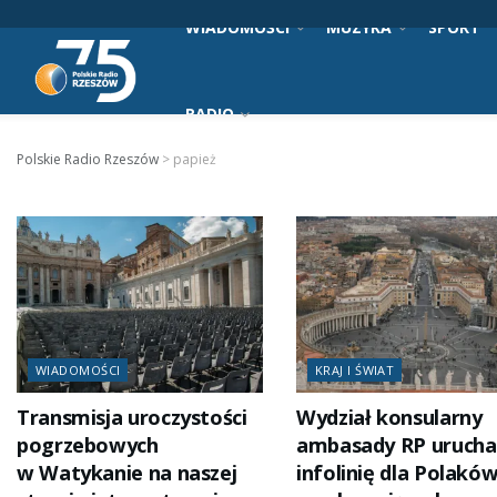
WIADOMOŚCI
MUZYKA
SPORT
RADIO
Polskie Radio Rzeszów
>
papież
WIADOMOŚCI
KRAJ I ŚWIAT
Transmisja uroczystości
Wydział konsularny
pogrzebowych
ambasady RP uruch
w Watykanie na naszej
infolinię dla Polakó