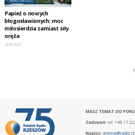
WIADOMOŚCI
Papież o nowych
błogosławionych: moc
miłosierdzia zamiast siły
oręża
10.09.2023
MASZ TEMAT DO PORU
Zadzwoń:
tel. +48 17 22
Napisz:
antena@radio.rz