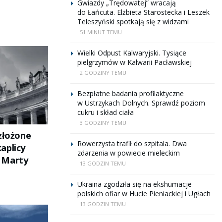
Gwiazdy „Trędowatej” wracają
do Łańcuta. Elżbieta Starostecka i Leszek
Teleszyński spotkają się z widzami
51 MINUT TEMU
Wielki Odpust Kalwaryjski. Tysiące
pielgrzymów w Kalwarii Pacławskiej
2 GODZINY TEMU
Bezpłatne badania profilaktyczne
w Ustrzykach Dolnych. Sprawdź poziom
cukru i skład ciała
3 GODZINY TEMU
złożone
Rowerzysta trafił do szpitala. Dwa
aplicy
zdarzenia w powiecie mieleckim
 Marty
13 GODZIN TEMU
Ukraina zgodziła się na ekshumacje
polskich ofiar w Hucie Pieniackiej i Ugłach
13 GODZIN TEMU