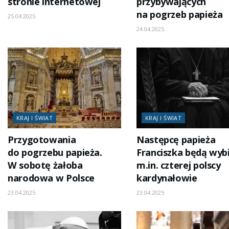
stronie internetowej
przybywających
na pogrzeb papieża
25.04.2025
24.04.2025
KRAJ I ŚWIAT
KRAJ I ŚWIAT
Przygotowania
Następcę papieża
do pogrzebu papieża.
Franciszka będą wyb
W sobotę żałoba
m.in. czterej polscy
narodowa w Polsce
kardynałowie
23.04.2025
23.04.2025