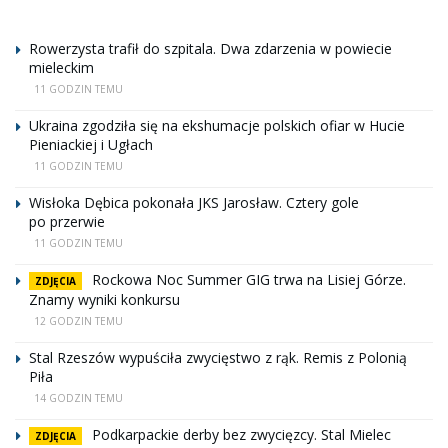
Rowerzysta trafił do szpitala. Dwa zdarzenia w powiecie
mieleckim
11 GODZIN TEMU
Ukraina zgodziła się na ekshumacje polskich ofiar w Hucie
Pieniackiej i Ugłach
11 GODZIN TEMU
Wisłoka Dębica pokonała JKS Jarosław. Cztery gole
po przerwie
11 GODZIN TEMU
Rockowa Noc Summer GIG trwa na Lisiej Górze.
ZDJĘCIA
Znamy wyniki konkursu
12 GODZIN TEMU
Stal Rzeszów wypuściła zwycięstwo z rąk. Remis z Polonią
Piła
14 GODZIN TEMU
Podkarpackie derby bez zwycięzcy. Stal Mielec
ZDJĘCIA