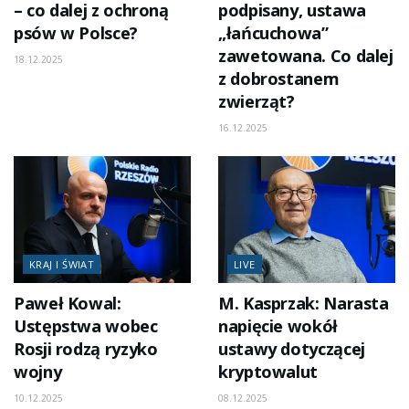
– co dalej z ochroną
podpisany, ustawa
psów w Polsce?
„łańcuchowa”
zawetowana. Co dalej
18.12.2025
z dobrostanem
zwierząt?
16.12.2025
KRAJ I ŚWIAT
LIVE
Paweł Kowal:
M. Kasprzak: Narasta
Ustępstwa wobec
napięcie wokół
Rosji rodzą ryzyko
ustawy dotyczącej
wojny
kryptowalut
10.12.2025
08.12.2025