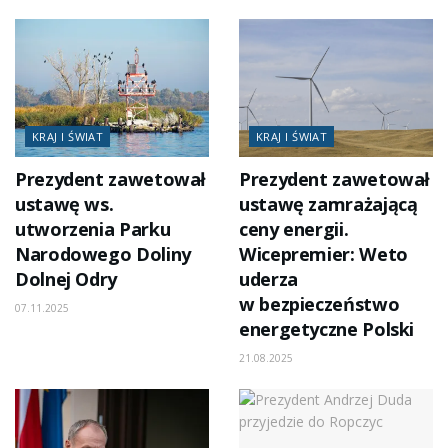
KRAJ I ŚWIAT
KRAJ I ŚWIAT
Prezydent zawetował
Prezydent zawetował
ustawę ws.
ustawę zamrażającą
utworzenia Parku
ceny energii.
Narodowego Doliny
Wicepremier: Weto
Dolnej Odry
uderza
w bezpieczeństwo
07.11.2025
energetyczne Polski
21.08.2025