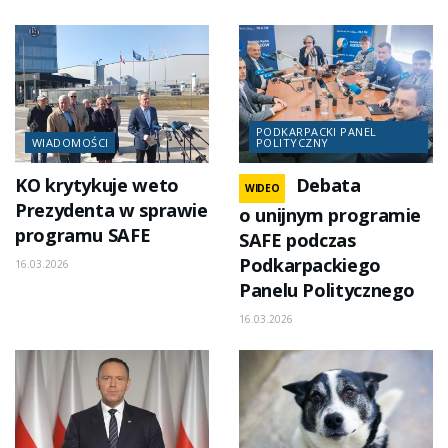
PODKARPACKI PANEL
WIADOMOŚCI
POLITYCZNY
KO krytykuje weto
Debata
WIDEO
Prezydenta w sprawie
o unijnym programie
programu SAFE
SAFE podczas
Podkarpackiego
16.03.2026
Panelu Politycznego
16.03.2026