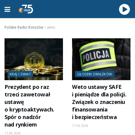
Polskie Radio Rzeszów
>
weto
KRAJ I ŚWIAT
GŁOSEM ZWIĄZKÓW
Prezydent po raz
Weto ustawy SAFE
trzeci zawetował
i pieniądze dla policji.
ustawę
Związek o znaczeniu
o kryptoaktywach.
finansowania
Spór o nadzór
i bezpieczeństwa
nad rynkiem
17.03.2026
11.06.2026