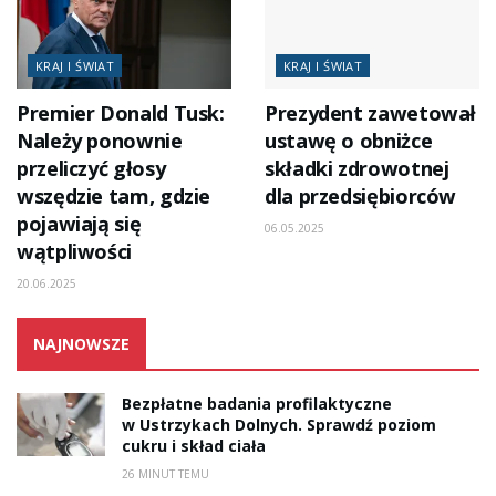
KRAJ I ŚWIAT
KRAJ I ŚWIAT
Premier Donald Tusk:
Prezydent zawetował
Należy ponownie
ustawę o obniżce
przeliczyć głosy
składki zdrowotnej
wszędzie tam, gdzie
dla przedsiębiorców
pojawiają się
06.05.2025
wątpliwości
20.06.2025
NAJNOWSZE
Bezpłatne badania profilaktyczne
w Ustrzykach Dolnych. Sprawdź poziom
cukru i skład ciała
26 MINUT TEMU