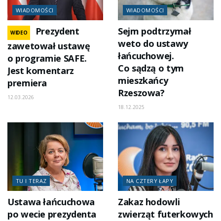
WIADOMOŚCI
WIADOMOŚCI
Prezydent
Sejm podtrzymał
WIDEO
weto do ustawy
zawetował ustawę
łańcuchowej.
o programie SAFE.
Co sądzą o tym
Jest komentarz
mieszkańcy
premiera
Rzeszowa?
12.03.2026
18.12.2025
TU I TERAZ
NA CZTERY ŁAPY
Ustawa łańcuchowa
Zakaz hodowli
po wecie prezydenta
zwierząt futerkowych