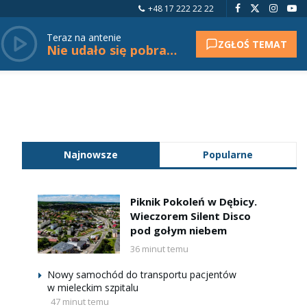
+48 17 222 22 22
Teraz na antenie
ZGŁOŚ TEMAT
Nie udało się pobrać tytułu.
Najnowsze
Popularne
Piknik Pokoleń w Dębicy.
Wieczorem Silent Disco
pod gołym niebem
36 minut temu
Nowy samochód do transportu pacjentów
w mieleckim szpitalu
47 minut temu