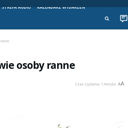
STREFA AUDIO
KALENDARZ WYDARZEŃ
 ranne
dwie osoby ranne
A
Czas czytania: 1 minuta
A