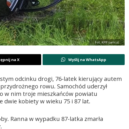
Fot. KPP Łańcut
ępnij na X
Wyślij na WhatsApp
ostym odcinku drogi, 76-latek kierujący autem
do przydrożnego rowu. Samochód uderzył
o w nim troje mieszkańców powiatu
 dwie kobiety w wieku 75 i 87 lat.
osoby. Ranna w wypadku 87-latka zmarła
.