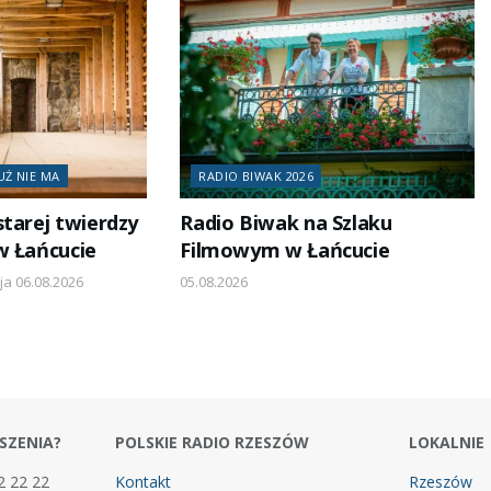
UŻ NIE MA
RADIO BIWAK 2026
starej twierdzy
Radio Biwak na Szlaku
w Łańcucie
Filmowym w Łańcucie
ja 06.08.2026
05.08.2026
SZENIA?
POLSKIE RADIO RZESZÓW
LOKALNIE
2 22 22
Kontakt
Rzeszów