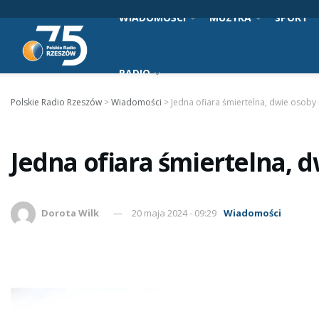
WIADOMOŚCI
MUZYKA
SPORT
RADIO
Polskie Radio Rzeszów
>
Wiadomości
>
Jedna ofiara śmiertelna, dwie osoby
Jedna ofiara śmiertelna, 
Dorota Wilk
20 maja 2024 - 09:29
Wiadomości