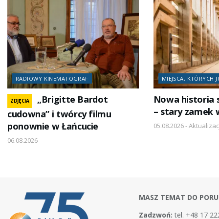
RADIOWY KINEMATOGRAF
MIEJSCA, KTÓRYCH J
„Brigitte Bardot
Nowa historia 
ZDJĘCIA
– stary zamek 
cudowna” i twórcy filmu
ponownie w Łańcucie
05.08.2026 - Aktualizac
06.08.2026
MASZ TEMAT DO PORU
Zadzwoń:
tel. +48 17 22