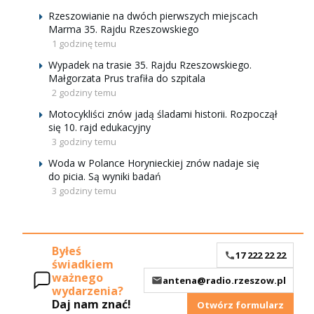
Rzeszowianie na dwóch pierwszych miejscach
Marma 35. Rajdu Rzeszowskiego
1 godzinę temu
Wypadek na trasie 35. Rajdu Rzeszowskiego.
Małgorzata Prus trafiła do szpitala
2 godziny temu
Motocykliści znów jadą śladami historii. Rozpoczął
się 10. rajd edukacyjny
3 godziny temu
Woda w Polance Horynieckiej znów nadaje się
do picia. Są wyniki badań
3 godziny temu
Byłeś
17 222 22 22
świadkiem
ważnego
antena@radio.rzeszow.pl
wydarzenia?
Daj nam znać!
Otwórz formularz