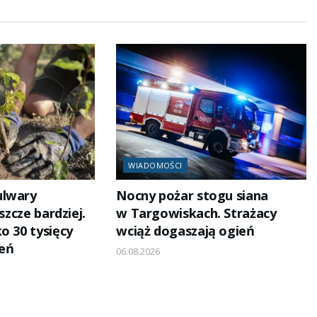
WIADOMOŚCI
ulwary
Nocny pożar stogu siana
eszcze bardziej.
w Targowiskach. Strażacy
o 30 tysięcy
wciąż dogaszają ogień
eń
06.08.2026