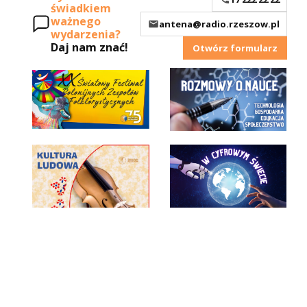
świadkiem
ważnego
antena@radio.rzeszow.pl
wydarzenia?
Daj nam znać!
Otwórz formularz