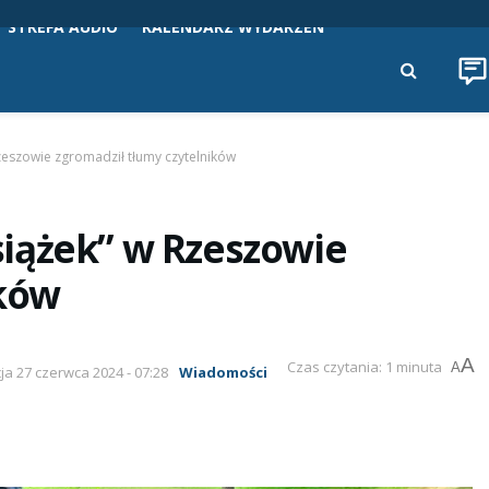
STREFA AUDIO
KALENDARZ WYDARZEŃ
zeszowie zgromadził tłumy czytelników
iążek” w Rzeszowie
ików
A
Czas czytania: 1 minuta
A
cja 27 czerwca 2024 - 07:28
Wiadomości