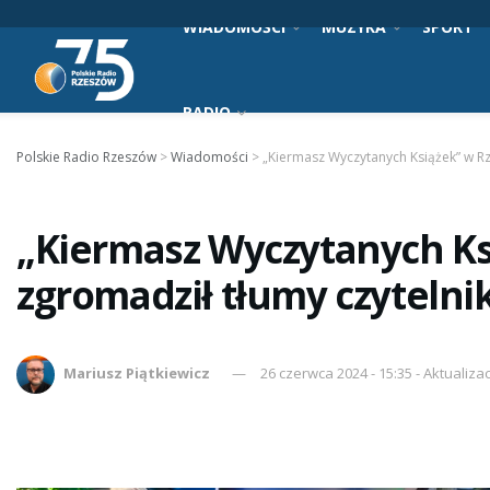
WIADOMOŚCI
MUZYKA
SPORT
RADIO
Polskie Radio Rzeszów
>
Wiadomości
>
„Kiermasz Wyczytanych Książek” w R
„Kiermasz Wyczytanych Ks
zgromadził tłumy czyteln
Mariusz Piątkiewicz
26 czerwca 2024 - 15:35 - Aktualiza