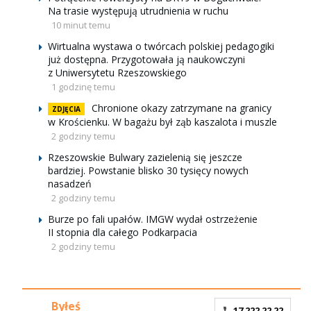
Na trasie występują utrudnienia w ruchu
10 minut temu
Wirtualna wystawa o twórcach polskiej pedagogiki
już dostępna. Przygotowała ją naukowczyni
z Uniwersytetu Rzeszowskiego
1 godzinę temu
Chronione okazy zatrzymane na granicy
ZDJĘCIA
w Krościenku. W bagażu był ząb kaszalota i muszle
2 godziny temu
Rzeszowskie Bulwary zazielenią się jeszcze
bardziej. Powstanie blisko 30 tysięcy nowych
nasadzeń
2 godziny temu
Burze po fali upałów. IMGW wydał ostrzeżenie
II stopnia dla całego Podkarpacia
2 godziny temu
Byłeś
17 222 22 22