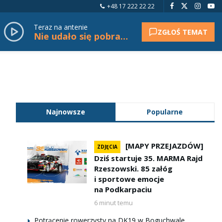
+48 17 222 22 22
Teraz na antenie
ZGŁOŚ TEMAT
Nie udało się pobrać tytułu.
Najnowsze
Popularne
[MAPY PRZEJAZDÓW]
ZDJĘCIA
Dziś startuje 35. MARMA Rajd
Rzeszowski. 85 załóg
i sportowe emocje
na Podkarpaciu
6 minut temu
Potrącenie rowerzysty na DK19 w Boguchwale.