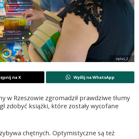
oplus_2
ępnij na X
Wyślij na WhatsApp
ny w Rzeszowie zgromadził prawdziwe tłumy
gł zdobyć książki, które zostały wycofane
przybywa chętnych. Optymistyczne są też