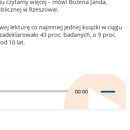
ciu czytamy więcej – mówi Bożena Janda,
ublicznej w Rzeszowie.
j lekturę co najmniej jednej książki w ciągu
adeklarowało 43 proc. badanych, o 9 proc.
od 10 lat.
Używaj
00:00
strzałek
do
góry
oraz
do