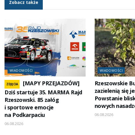
Zobacz także
WIADOMOŚCI
WIADOMOŚCI
[MAPY PRZEJAZDÓW]
Rzeszowskie B
ZDJĘCIA
zazielenią się j
Dziś startuje 35. MARMA Rajd
Powstanie blisk
Rzeszowski. 85 załóg
nowych nasadz
i sportowe emocje
na Podkarpaciu
06.08.2026
06.08.2026