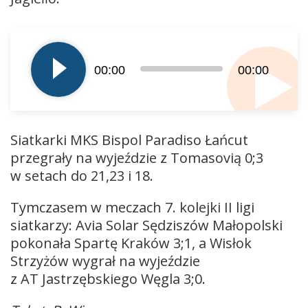
Odtwarzacz
plików
dźwiękowych
00:00
00:00
Siatkarki MKS Bispol Paradiso Łańcut
przegrały na wyjeździe z Tomasovią 0;3
w setach do 21,23 i 18.
Tymczasem w meczach 7. kolejki II ligi
siatkarzy: Avia Solar Sędziszów Małopolski
pokonała Spartę Kraków 3;1, a Wisłok
Strzyżów wygrał na wyjeździe
z AT Jastrzębskiego Węgla 3;0.