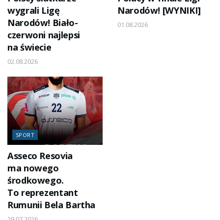
wygrali Ligę
Narodów! [WYNIKI]
Narodów! Biało-
01.08.2026
czerwoni najlepsi
na świecie
02.08.2026
SPORT
Asseco Resovia
ma nowego
środkowego.
To reprezentant
Rumunii Bela Bartha
29.07.2026