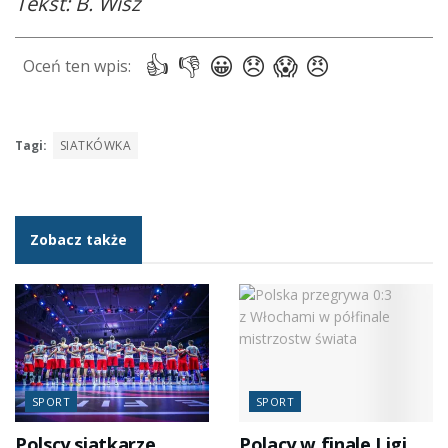
Tekst: B. Wisz
Tagi:
SIATKÓWKA
Zobacz także
SPORT
SPORT
Polscy siatkarze
Polacy w finale Ligi