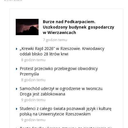
Burze nad Podkarpaciem.
Uszkodzony budynek gospodarczy
w Wierzawicach
7 godzin temu
„Krewki Rajd 2026” w Rzeszowie. Krwiodawcy
oddali blisko 28 litrów krwi
8 godzin temu
Protest przeciwko przebiegowi obwodnicy
Przemyśla
8 godzin temu
Samochód uderzył w ogrodzenie w Iwoniczu.
Droga jest zablokowana
9 godzin temu
Studenci z całego świata poznawali język i kulturę
polską na Uniwersytecie Rzeszowskim
9 godzin temu