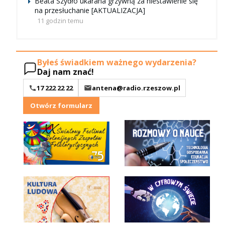
Beata Szydło ukarana grzywną za niestawienie się
na przesłuchanie [AKTUALIZACJA]
11 godzin temu
Byłeś świadkiem ważnego wydarzenia?
Daj nam znać!
17 222 22 22
antena@radio.rzeszow.pl
Otwórz formularz