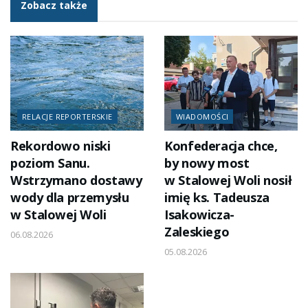
Zobacz także
RELACJE REPORTERSKIE
WIADOMOŚCI
Rekordowo niski
Konfederacja chce,
poziom Sanu.
by nowy most
Wstrzymano dostawy
w Stalowej Woli nosił
wody dla przemysłu
imię ks. Tadeusza
w Stalowej Woli
Isakowicza-
Zaleskiego
06.08.2026
05.08.2026