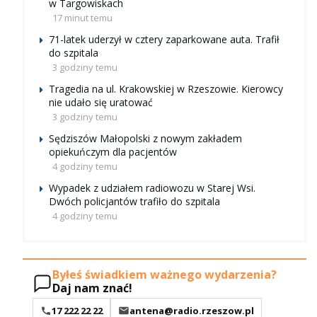
w Targowiskach
17 minut temu
71-latek uderzył w cztery zaparkowane auta. Trafił
do szpitala
3 godziny temu
Tragedia na ul. Krakowskiej w Rzeszowie. Kierowcy
nie udało się uratować
3 godziny temu
Sędziszów Małopolski z nowym zakładem
opiekuńczym dla pacjentów
4 godziny temu
Wypadek z udziałem radiowozu w Starej Wsi.
Dwóch policjantów trafiło do szpitala
4 godziny temu
Byłeś świadkiem ważnego wydarzenia?
Daj nam znać!
17 222 22 22
antena@radio.rzeszow.pl