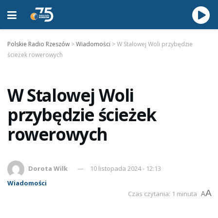
Polskie Radio Rzeszów
>
Wiadomości
>
W Stalowej Woli przybędzie
ścieżek rowerowych
W Stalowej Woli
przybędzie ścieżek
rowerowych
Dorota Wilk
10 listopada 2024 - 12:13
Wiadomości
A
Czas czytania: 1 minuta
A