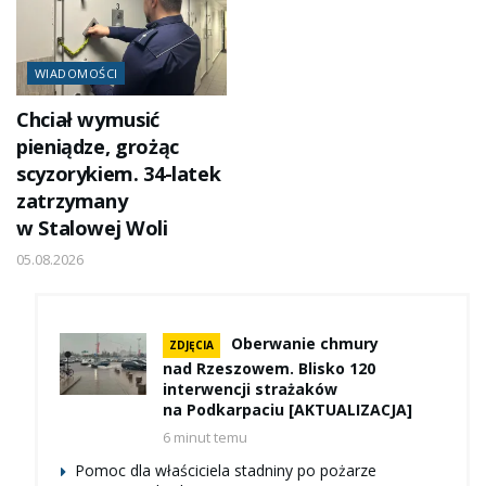
WIADOMOŚCI
Chciał wymusić
pieniądze, grożąc
scyzorykiem. 34-latek
zatrzymany
w Stalowej Woli
05.08.2026
Oberwanie chmury
ZDJĘCIA
nad Rzeszowem. Blisko 120
interwencji strażaków
na Podkarpaciu [AKTUALIZACJA]
6 minut temu
Pomoc dla właściciela stadniny po pożarze