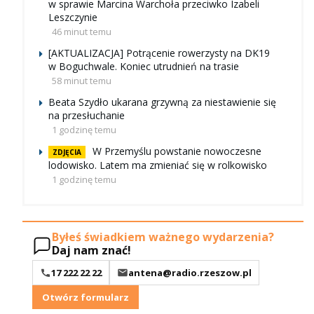
w sprawie Marcina Warchoła przeciwko Izabeli
Leszczynie
46 minut temu
[AKTUALIZACJA] Potrącenie rowerzysty na DK19
w Boguchwale. Koniec utrudnień na trasie
58 minut temu
Beata Szydło ukarana grzywną za niestawienie się
na przesłuchanie
1 godzinę temu
W Przemyślu powstanie nowoczesne
ZDJĘCIA
lodowisko. Latem ma zmieniać się w rolkowisko
1 godzinę temu
Byłeś świadkiem ważnego wydarzenia?
Daj nam znać!
17 222 22 22
antena@radio.rzeszow.pl
Otwórz formularz