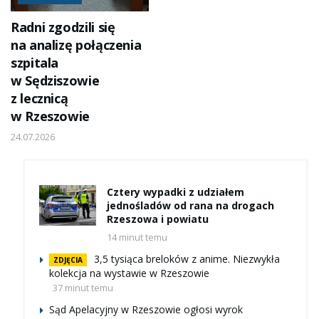
Radni zgodzili się
na analizę połączenia
szpitala
w Sędziszowie
z lecznicą
w Rzeszowie
24.07.2026
Cztery wypadki z udziałem
jednośladów od rana na drogach
Rzeszowa i powiatu
14 minut temu
3,5 tysiąca breloków z anime. Niezwykła
ZDJĘCIA
kolekcja na wystawie w Rzeszowie
37 minut temu
Sąd Apelacyjny w Rzeszowie ogłosi wyrok