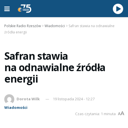
Polskie Radio Rzeszów
>
Wiadomości
>
Safran stawia na odnawialne
źródła energii
Safran stawia
na odnawialne źródła
energii
Dorota Wilk
19 listopada 2024 - 12:27
Wiadomości
A
Czas czytania: 1 minuta
A