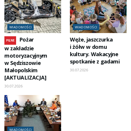
WIADOMOŚCI
WIADOMOŚCI
Pożar
Węże, jaszczurka
PILNE
i żółw w domu
w zakładzie
kultury. Wakacyjne
motoryzacyjnym
spotkanie z gadami
w Sędziszowie
Małopolskim
30.07.2026
[AKTUALIZACJA]
30.07.2026
WIADOMOŚCI