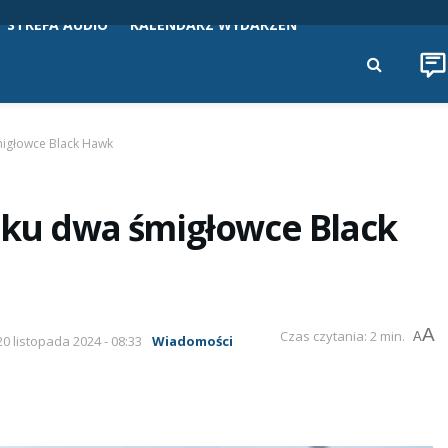
STREFA AUDIO
KALENDARZ WYDARZEŃ
migłowce Black Hawk
sku dwa śmigłowce Black
A
Czas czytania: 2 min.
A
20 listopada 2024 - 08:33
Wiadomości