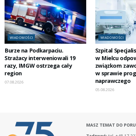
WIADOMOŚCI
WIADOMOŚCI
Burze na Podkarpaciu.
Szpital Specjali
Strażacy interweniowali 19
w Mielcu odpo
razy, IMGW ostrzega cały
związkom za
region
w sprawie pro
naprawczego
07.08.2026
05.08.2026
MASZ TEMAT DO PORU
Zadzwoń:
tel. +48 17 22