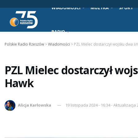
WIADOMOŚCI
MUZYKA
SPORT
RADIO
Polskie Radio Rzeszów
>
Wiadomości
>
PZL Mielec dostarczył wojsku dwa ś
PZL Mielec dostarczył woj
Hawk
Alicja Karłowska
19 listopada 2024 - 16:34 - Aktualizacja 