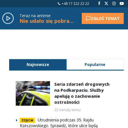
+48 17 222 22 22
Teraz na antenie
ZGŁOŚ TEMAT
Nie udało się pobrać tytułu.
Najnowsze
Popularne
Seria zdarzeń drogowych
na Podkarpaciu. Służby
apelują o zachowanie
ostrożności
22 minuty temu
Utrudnienia podczas 35. Rajdu
ZDJĘCIA
Rzeszowskiego. Sprawdź, które ulice będą