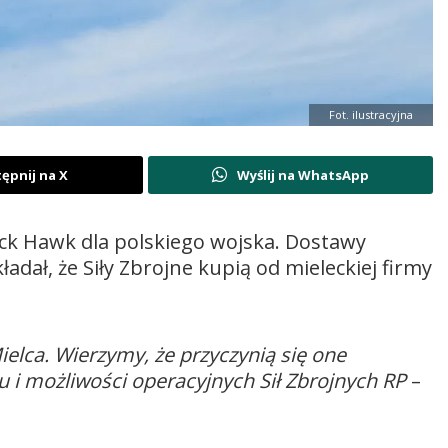
Fot. ilustracyjna
ępnij na X
Wyślij na WhatsApp
ack Hawk dla polskiego wojska. Dostawy
ładał, że Siły Zbrojne kupią od mieleckiej firmy
elca. Wierzymy, że przyczynią się one
 i możliwości operacyjnych Sił Zbrojnych RP
–