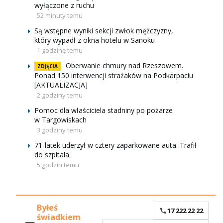
wyłączone z ruchu
52 minuty temu
Są wstępne wyniki sekcji zwłok mężczyzny,
który wypadł z okna hotelu w Sanoku
1 godzinę temu
Oberwanie chmury nad Rzeszowem.
ZDJĘCIA
Ponad 150 interwencji strażaków na Podkarpaciu
[AKTUALIZACJA]
2 godziny temu
Pomoc dla właściciela stadniny po pożarze
w Targowiskach
3 godziny temu
71-latek uderzył w cztery zaparkowane auta. Trafił
do szpitala
5 godzin temu
Byłeś
17 222 22 22
świadkiem