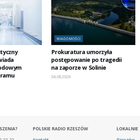
WIADOMOŚCI
styczny
Prokuratura umorzyła
wiada
postępowanie po tragedii
wodowym
na zaporze w Solinie
gramu
04.08.2026
SZENIA?
POLSKIE RADIO RZESZÓW
LOKALNIE
2 22 22
Kontakt
Rzeszów