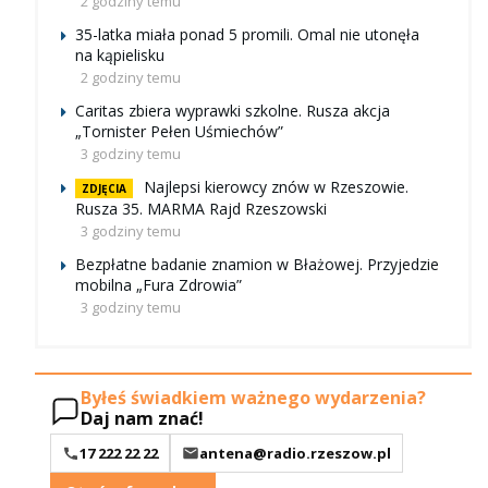
2 godziny temu
35-latka miała ponad 5 promili. Omal nie utonęła
na kąpielisku
2 godziny temu
Caritas zbiera wyprawki szkolne. Rusza akcja
„Tornister Pełen Uśmiechów”
3 godziny temu
Najlepsi kierowcy znów w Rzeszowie.
ZDJĘCIA
Rusza 35. MARMA Rajd Rzeszowski
3 godziny temu
Bezpłatne badanie znamion w Błażowej. Przyjedzie
mobilna „Fura Zdrowia”
3 godziny temu
Byłeś świadkiem ważnego wydarzenia?
Daj nam znać!
17 222 22 22
antena@radio.rzeszow.pl