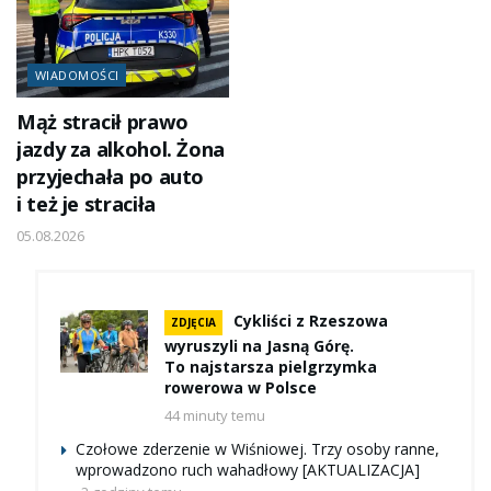
WIADOMOŚCI
Mąż stracił prawo
jazdy za alkohol. Żona
przyjechała po auto
i też je straciła
05.08.2026
Cykliści z Rzeszowa
ZDJĘCIA
wyruszyli na Jasną Górę.
To najstarsza pielgrzymka
rowerowa w Polsce
44 minuty temu
Czołowe zderzenie w Wiśniowej. Trzy osoby ranne,
wprowadzono ruch wahadłowy [AKTUALIZACJA]