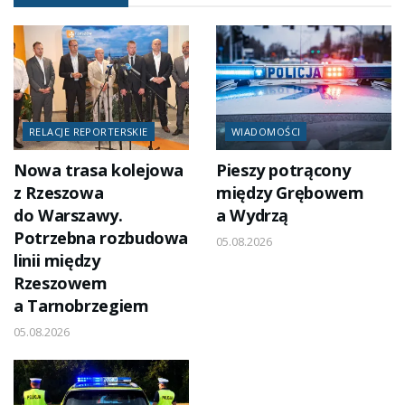
RELACJE REPORTERSKIE
WIADOMOŚCI
Nowa trasa kolejowa
Pieszy potrącony
z Rzeszowa
między Grębowem
do Warszawy.
a Wydrzą
Potrzebna rozbudowa
05.08.2026
linii między
Rzeszowem
a Tarnobrzegiem
05.08.2026