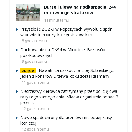
Burze i ulewy na Podkarpaciu. 244
interwencje strażaków
11 minut temu
Przyszłość ZOZ-u w Ropczycach wywołuje spór
w powiecie ropczycko-sędziszowskim
8 godzin temu
Dachowanie na DK94 w Mirocinie. Bez osób
poszkodowanych
9 godzin temu
Nawałnica uszkodziła Lipę Sobieskiego.
ZDJĘCIA
Jeden z konarów Drzewa Roku został złamany
11 godzin temu
Nietrzeźwy kierowca zatrzymany przez policję dwa
razy tego samego dnia. Miał w organizmie ponad 2
promile
12 godzin temu
Nowe spadochrony dla uczniów mieleckiej klasy
lotniczej
12 godzin temu