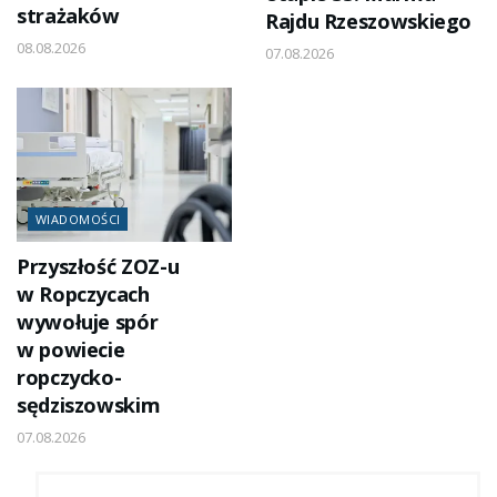
strażaków
Rajdu Rzeszowskiego
08.08.2026
07.08.2026
WIADOMOŚCI
Przyszłość ZOZ-u
w Ropczycach
wywołuje spór
w powiecie
ropczycko-
sędziszowskim
07.08.2026