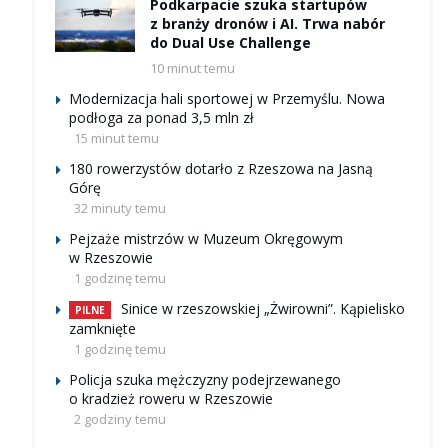
Podkarpacie szuka startupów
z branży dronów i AI. Trwa nabór
do Dual Use Challenge
10 minut temu
Modernizacja hali sportowej w Przemyślu. Nowa
podłoga za ponad 3,5 mln zł
15 minut temu
180 rowerzystów dotarło z Rzeszowa na Jasną
Górę
32 minuty temu
Pejzaże mistrzów w Muzeum Okręgowym
w Rzeszowie
1 godzinę temu
Sinice w rzeszowskiej „Żwirowni”. Kąpielisko
PILNE
zamknięte
1 godzinę temu
Policja szuka mężczyzny podejrzewanego
o kradzież roweru w Rzeszowie
2 godziny temu