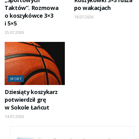
„Sportowych
Koszykówki 3×3 rusza
Taktów”. Rozmowa
po wakacjach
o koszykówce 3×3
18.07.2026
i 5×5
25.07.2026
SPORT
Dziesiąty koszykarz
potwierdził grę
w Sokole Łańcut
14.07.2026