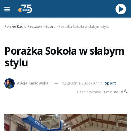
Polskie Radio Rzeszów
>
Sport
>
Porażka Sokoła w słabym stylu
Porażka Sokoła w słabym
stylu
Alicja Karłowska
12 grudnia 2024 - 07:17
Sport
A
Czas czytania: 1 minuta
A