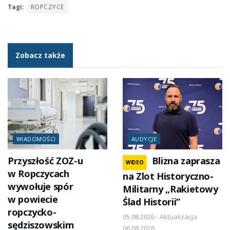
Tagi:
ROPCZYCE
Zobacz także
WIADOMOŚCI
AUDYCJE
Przyszłość ZOZ-u
Blizna zaprasza
WIDEO
w Ropczycach
na Zlot Historyczno-
wywołuje spór
Militarny „Rakietowy
w powiecie
Ślad Historii”
ropczycko-
05.08.2026 - Aktualizacja
sędziszowskim
06.08.2026