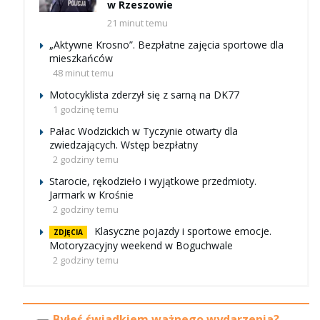
w Rzeszowie
21 minut temu
„Aktywne Krosno”. Bezpłatne zajęcia sportowe dla
mieszkańców
48 minut temu
Motocyklista zderzył się z sarną na DK77
1 godzinę temu
Pałac Wodzickich w Tyczynie otwarty dla
zwiedzających. Wstęp bezpłatny
2 godziny temu
Starocie, rękodzieło i wyjątkowe przedmioty.
Jarmark w Krośnie
2 godziny temu
Klasyczne pojazdy i sportowe emocje.
ZDJĘCIA
Motoryzacyjny weekend w Boguchwale
2 godziny temu
Byłeś świadkiem ważnego wydarzenia?