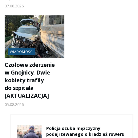
07.08.2026
WIADOMOŚCI
Czołowe zderzenie
w Gnojnicy. Dwie
kobiety trafiły
do szpitala
[AKTUALIZACJA]
05.08.2026
Policja szuka mężczyzny
podejrzewanego o kradzież roweru