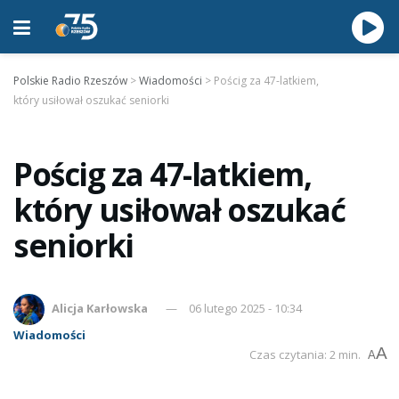
Polskie Radio Rzeszów
>
Wiadomości
>
Pościg za 47-latkiem,
który usiłował oszukać seniorki
Pościg za 47-latkiem,
który usiłował oszukać
seniorki
Alicja Karłowska
06 lutego 2025 - 10:34
Wiadomości
A
Czas czytania: 2 min.
A