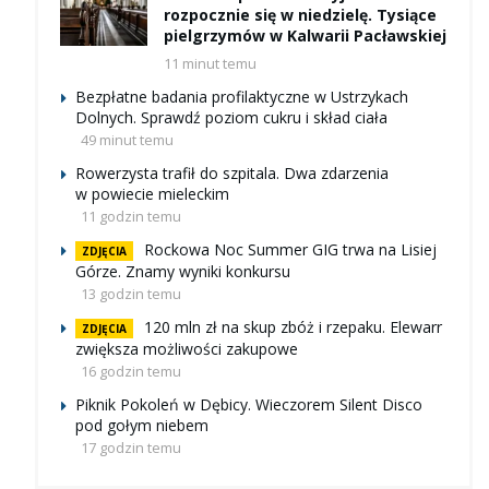
rozpocznie się w niedzielę. Tysiące
pielgrzymów w Kalwarii Pacławskiej
11 minut temu
Bezpłatne badania profilaktyczne w Ustrzykach
Dolnych. Sprawdź poziom cukru i skład ciała
49 minut temu
Rowerzysta trafił do szpitala. Dwa zdarzenia
w powiecie mieleckim
11 godzin temu
Rockowa Noc Summer GIG trwa na Lisiej
ZDJĘCIA
Górze. Znamy wyniki konkursu
13 godzin temu
120 mln zł na skup zbóż i rzepaku. Elewarr
ZDJĘCIA
zwiększa możliwości zakupowe
16 godzin temu
Piknik Pokoleń w Dębicy. Wieczorem Silent Disco
pod gołym niebem
17 godzin temu