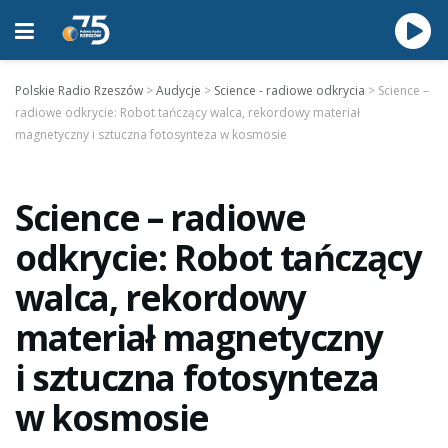
Polskie Radio Rzeszów
>
Audycje
>
Science - radiowe odkrycia
>
Science –
radiowe odkrycie: Robot tańczący walca, rekordowy materiał
magnetyczny i sztuczna fotosynteza w kosmosie
Science – radiowe
odkrycie: Robot tańczący
walca, rekordowy
materiał magnetyczny
i sztuczna fotosynteza
w kosmosie