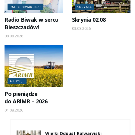
RADIO BIWAK 2026
SKRYNIA
Radio Biwak w sercu
Skrynia 02.08
Bieszczadów!
03.08.2026
08.08.2026
AUDYCJE
Po pieniądze
do ARiMR – 2026
01.08.2026
Wielki Odpust Kalwaryjski