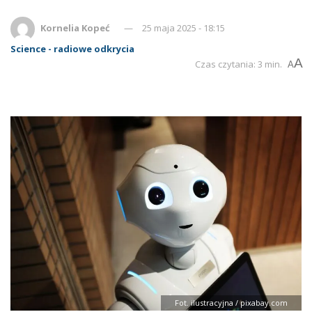
Kornelia Kopeć
25 maja 2025 - 18:15
Science - radiowe odkrycia
A
Czas czytania: 3 min.
A
Fot. ilustracyjna / pixabay.com