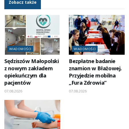
Zobacz także
WIADOMOŚCI
WIADOMOŚCI
Sędziszów Małopolski
Bezpłatne badanie
z nowym zakładem
znamion w Błażowej.
opiekuńczym dla
Przyjedzie mobilna
pacjentów
„Fura Zdrowia”
07.08.2026
07.08.2026