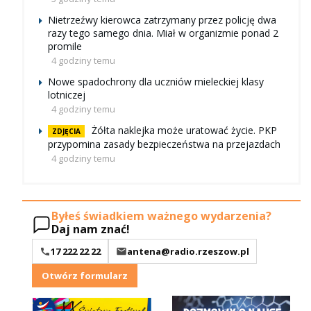
Nietrzeźwy kierowca zatrzymany przez policję dwa
razy tego samego dnia. Miał w organizmie ponad 2
promile
4 godziny temu
Nowe spadochrony dla uczniów mieleckiej klasy
lotniczej
4 godziny temu
Żółta naklejka może uratować życie. PKP
ZDJĘCIA
przypomina zasady bezpieczeństwa na przejazdach
4 godziny temu
Byłeś świadkiem ważnego wydarzenia?
Daj nam znać!
17 222 22 22
antena@radio.rzeszow.pl
Otwórz formularz