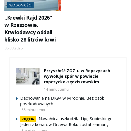
WIADOMOŚCI
„Krewki Rajd 2026”
w Rzeszowie.
Krwiodawcy oddali
blisko 28 litrów krwi
06.08.2026
Przyszłość ZOZ-u w Ropczycach
wywołuje spór w powiecie
ropczycko-sędziszowskim
14 minut temu
Dachowanie na DK94 w Mirocinie. Bez osób
poszkodowanych
55 minut temu
Nawałnica uszkodziła Lipę Sobieskiego.
ZDJĘCIA
Jeden z konarów Drzewa Roku został złamany
3 godziny temu