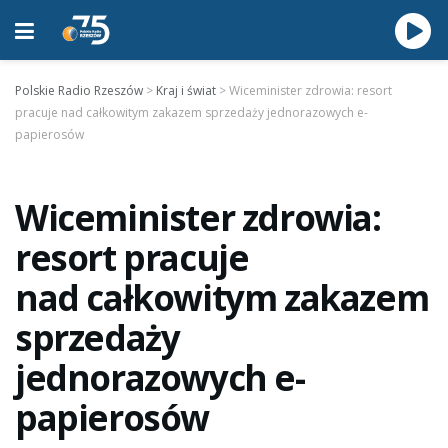
Polskie Radio Rzeszów
>
Kraj i świat
>
Wiceminister zdrowia: resort
pracuje nad całkowitym zakazem sprzedaży jednorazowych e-
papierosów
Wiceminister zdrowia:
resort pracuje
nad całkowitym zakazem
sprzedaży
jednorazowych e-
papierosów