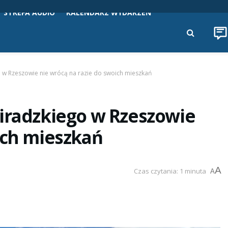
STREFA AUDIO
KALENDARZ WYDARZEŃ
o w Rzeszowie nie wrócą na razie do swoich mieszkań
miradzkiego w Rzeszowie
ich mieszkań
A
Czas czytania: 1 minuta
A