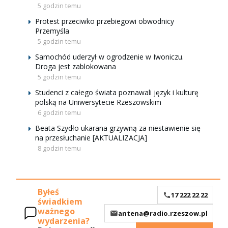
5 godzin temu
Protest przeciwko przebiegowi obwodnicy
Przemyśla
5 godzin temu
Samochód uderzył w ogrodzenie w Iwoniczu.
Droga jest zablokowana
5 godzin temu
Studenci z całego świata poznawali język i kulturę
polską na Uniwersytecie Rzeszowskim
6 godzin temu
Beata Szydło ukarana grzywną za niestawienie się
na przesłuchanie [AKTUALIZACJA]
8 godzin temu
Byłeś
17 222 22 22
świadkiem
ważnego
antena@radio.rzeszow.pl
wydarzenia?