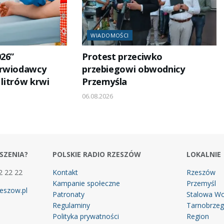
WIADOMOŚCI
026”
Protest przeciwko
Krwiodawcy
przebiegowi obwodnicy
 litrów krwi
Przemyśla
06.08.2026
SZENIA?
POLSKIE RADIO RZESZÓW
LOKALNIE
2 22 22
Kontakt
Rzeszów
Kampanie społeczne
Przemyśl
eszow.pl
Patronaty
Stalowa Wo
Regulaminy
Tarnobrze
Polityka prywatności
Region