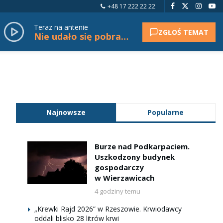
+48 17 222 22 22
Teraz na antenie
ZGŁOŚ TEMAT
Nie udało się pobrać tytułu.
Najnowsze
Popularne
Burze nad Podkarpaciem.
Uszkodzony budynek
gospodarczy
w Wierzawicach
4 godziny temu
„Krewki Rajd 2026” w Rzeszowie. Krwiodawcy
oddali blisko 28 litrów krwi