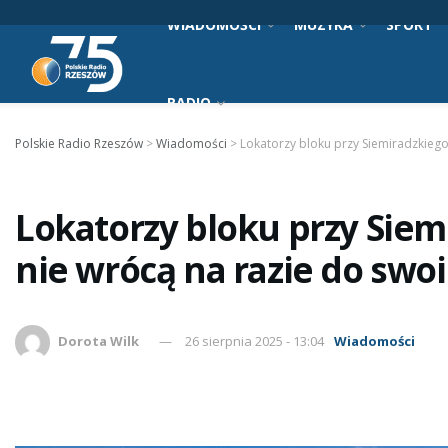
WIADOMOŚCI
MUZYKA
SPORT
RADIO
Polskie Radio Rzeszów
>
Wiadomości
>
Lokatorzy bloku przy Siemiradzkieg
Lokatorzy bloku przy Sie
nie wrócą na razie do swo
Dorota Wilk
26 sierpnia 2025 - 13:04
Wiadomości