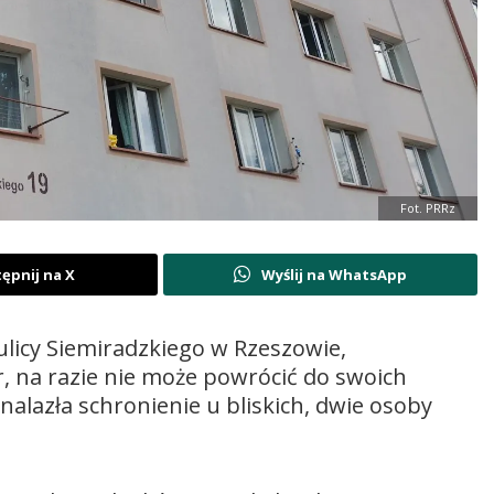
Fot. PRRz
ępnij na X
Wyślij na WhatsApp
ulicy Siemiradzkiego w Rzeszowie,
 na razie nie może powrócić do swoich
nalazła schronienie u bliskich, dwie osoby