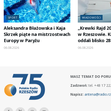
SPORT
WIADOMOŚCI
Aleksandra Błażowska i Kaja
„Krewki Rajd 2
Skrzek piąte na mistrzostwach
w Rzeszowie. 
Europy w Paryżu
oddali blisko 28
06.08.2026
06.08.2026
MASZ TEMAT DO PORU
Zadzwoń:
tel. +48 17 22
Napisz:
antena@radio.rz