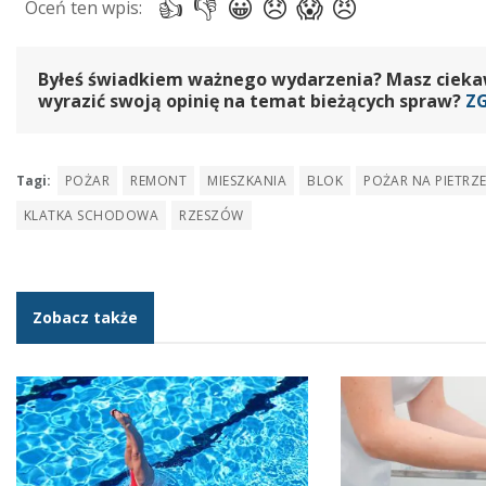
Byłeś świadkiem ważnego wydarzenia? Masz ciekawy
wyrazić swoją opinię na temat bieżących spraw?
Z
Tagi:
POŻAR
REMONT
MIESZKANIA
BLOK
POŻAR NA PIETRZ
KLATKA SCHODOWA
RZESZÓW
Zobacz także