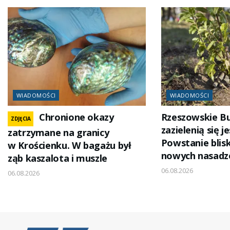
WIADOMOŚCI
WIADOMOŚCI
Chronione okazy
Rzeszowskie B
ZDJĘCIA
zazielenią się j
zatrzymane na granicy
Powstanie blisk
w Krościenku. W bagażu był
nowych nasadz
ząb kaszalota i muszle
06.08.2026
06.08.2026