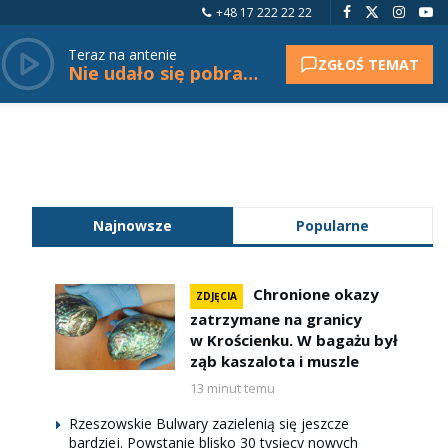
+48 17 222 22 22
Teraz na antenie
ZGŁOŚ TEMAT
Nie udało się pobrać tytułu.
Najnowsze
Popularne
Chronione okazy
ZDJĘCIA
zatrzymane na granicy
w Krościenku. W bagażu był
ząb kaszalota i muszle
13 minut temu
Rzeszowskie Bulwary zazielenią się jeszcze
bardziej. Powstanie blisko 30 tysięcy nowych