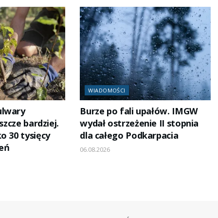
WIADOMOŚCI
ulwary
Burze po fali upałów. IMGW
eszcze bardziej.
wydał ostrzeżenie II stopnia
o 30 tysięcy
dla całego Podkarpacia
eń
06.08.2026