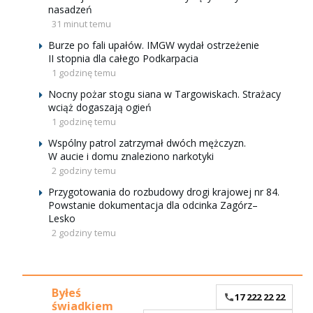
nasadzeń
31 minut temu
Burze po fali upałów. IMGW wydał ostrzeżenie
II stopnia dla całego Podkarpacia
1 godzinę temu
Nocny pożar stogu siana w Targowiskach. Strażacy
wciąż dogaszają ogień
1 godzinę temu
Wspólny patrol zatrzymał dwóch mężczyzn.
W aucie i domu znaleziono narkotyki
2 godziny temu
Przygotowania do rozbudowy drogi krajowej nr 84.
Powstanie dokumentacja dla odcinka Zagórz–
Lesko
2 godziny temu
Byłeś
17 222 22 22
świadkiem