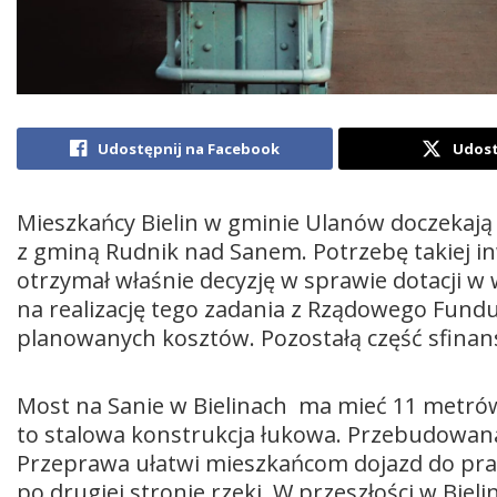
Udostępnij na Facebook
Udost
Mieszkańcy Bielin w gminie Ulanów doczekają 
z gminą Rudnik nad Sanem. Potrzebę takiej inwe
otrzymał właśnie decyzję w sprawie dotacji w
na realizację tego zadania z Rządowego Fund
planowanych kosztów. Pozostałą część sfinans
Most na Sanie w Bielinach ma mieć 11 metrów
to stalowa konstrukcja łukowa. Przebudowan
Przeprawa ułatwi mieszkańcom dojazd do pracy
po drugiej stronie rzeki. W przeszłości w Biel