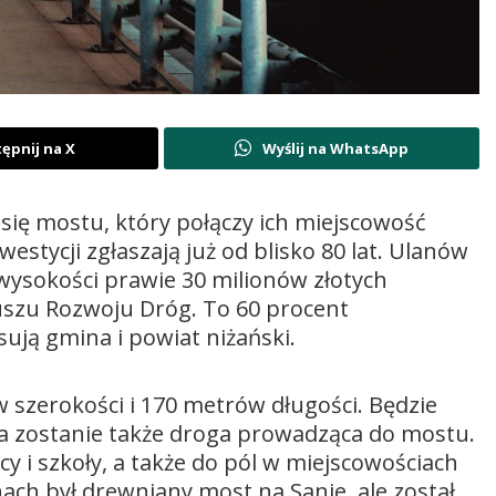
ępnij na X
Wyślij na WhatsApp
się mostu, który połączy ich miejscowość
stycji zgłaszają już od blisko 80 lat. Ulanów
 wysokości prawie 30 milionów złotych
uszu Rozwoju Dróg. To 60 procent
ują gmina i powiat niżański.
 szerokości i 170 metrów długości. Będzie
a zostanie także droga prowadząca do mostu.
 i szkoły, a także do pól w miejscowościach
inach był drewniany most na Sanie, ale został