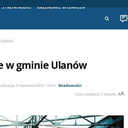
STREFA AUDIO
KALENDARZ WYDARZEŃ
e Ulanów
e w gminie Ulanów
ualizacja 11 kwietnia 2023 - 14:53
Wiadomości
A
Czas czytania: 1 minuta
A