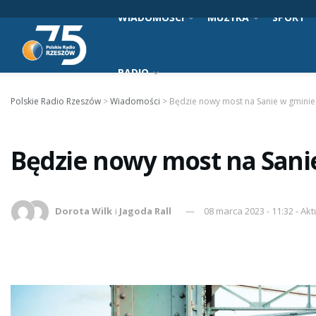
WIADOMOŚCI
MUZYKA
SPORT
RADIO
Polskie Radio Rzeszów
>
Wiadomości
>
Będzie nowy most na Sanie w gmini
Będzie nowy most na Sani
Dorota Wilk
i
Jagoda Rall
08 marca 2023 - 11:32 - Akt