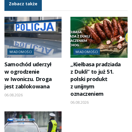
Zobacz także
WIADOMOŚCI
WIADOMOŚCI
Samochód uderzył
„Kiełbasa pradziada
w ogrodzenie
z Dukli” to już 51.
w Iwoniczu. Droga
polski produkt
jest zablokowana
z unijnym
oznaczeniem
06.08.2026
06.08.2026