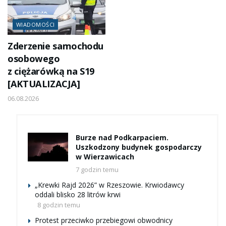
WIADOMOŚCI
Zderzenie samochodu
osobowego
z ciężarówką na S19
[AKTUALIZACJA]
06.08.2026
Burze nad Podkarpaciem.
Uszkodzony budynek gospodarczy
w Wierzawicach
7 godzin temu
„Krewki Rajd 2026” w Rzeszowie. Krwiodawcy
oddali blisko 28 litrów krwi
8 godzin temu
Protest przeciwko przebiegowi obwodnicy