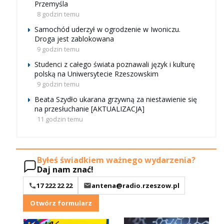
Przemyśla
8 godzin temu
Samochód uderzył w ogrodzenie w Iwoniczu.
Droga jest zablokowana
9 godzin temu
Studenci z całego świata poznawali język i kulturę
polską na Uniwersytecie Rzeszowskim
9 godzin temu
Beata Szydło ukarana grzywną za niestawienie się
na przesłuchanie [AKTUALIZACJA]
11 godzin temu
Byłeś świadkiem ważnego wydarzenia?
Daj nam znać!
17 222 22 22
antena@radio.rzeszow.pl
Otwórz formularz