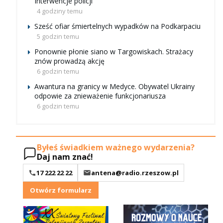
Interwencje policji
4 godziny temu
Sześć ofiar śmiertelnych wypadków na Podkarpaciu
5 godzin temu
Ponownie płonie siano w Targowiskach. Strażacy
znów prowadzą akcję
6 godzin temu
Awantura na granicy w Medyce. Obywatel Ukrainy
odpowie za znieważenie funkcjonariusza
6 godzin temu
Byłeś świadkiem ważnego wydarzenia?
Daj nam znać!
17 222 22 22
antena@radio.rzeszow.pl
Otwórz formularz