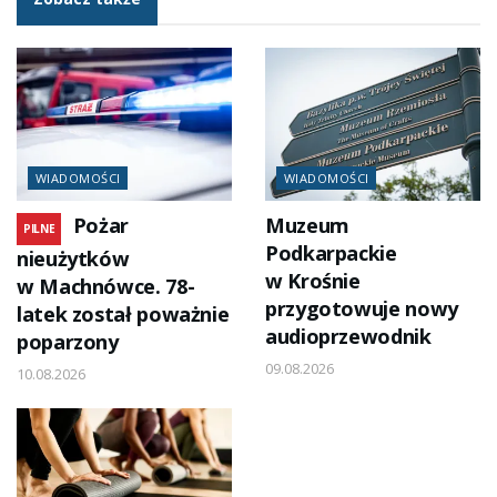
WIADOMOŚCI
WIADOMOŚCI
Pożar
Muzeum
PILNE
Podkarpackie
nieużytków
w Krośnie
w Machnówce. 78-
przygotowuje nowy
latek został poważnie
audioprzewodnik
poparzony
09.08.2026
10.08.2026