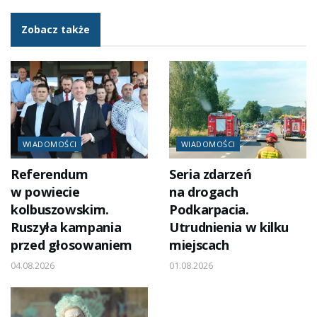
Zobacz także
WIADOMOŚCI
WIADOMOŚCI
Referendum
Seria zdarzeń
w powiecie
na drogach
kolbuszowskim.
Podkarpacia.
Ruszyła kampania
Utrudnienia w kilku
przed głosowaniem
miejscach
04.08.2026
01.08.2026