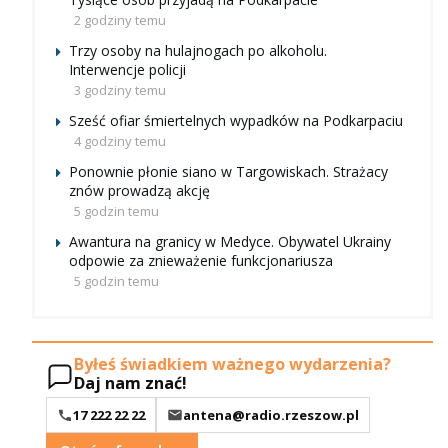
2 godziny temu
Trzy osoby na hulajnogach po alkoholu.
Interwencje policji
3 godziny temu
Sześć ofiar śmiertelnych wypadków na Podkarpaciu
4 godziny temu
Ponownie płonie siano w Targowiskach. Strażacy
znów prowadzą akcję
5 godzin temu
Awantura na granicy w Medyce. Obywatel Ukrainy
odpowie za znieważenie funkcjonariusza
5 godzin temu
Byłeś świadkiem ważnego wydarzenia?
Daj nam znać!
17 222 22 22
antena@radio.rzeszow.pl