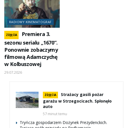
RADIOWY KINEMATOGRAF
Premiera 3.
ZDJĘCIA
sezonu serialu „1670”.
Ponownie zobaczymy
filmową Adamczychę
w Kolbuszowej
29.07.2026
Strażacy gasili pożar
ZDJĘCIA
garażu w Strzegocicach. Spłonęło
auto
57 minut temu
Tryńcza gospodarzem Dożynek Prezydenckich.
Tysiące osób przyjadą na Podkarpacie