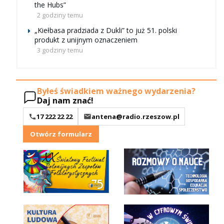
the Hubs”
2 godziny temu
„Kiełbasa pradziada z Dukli” to już 51. polski
produkt z unijnym oznaczeniem
3 godziny temu
Byłeś świadkiem ważnego wydarzenia?
Daj nam znać!
17 222 22 22
antena@radio.rzeszow.pl
Otwórz formularz