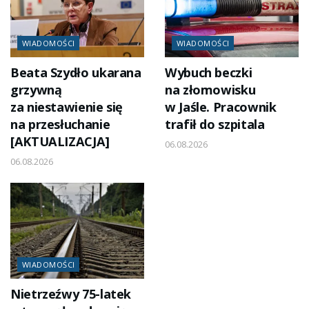
WIADOMOŚCI
WIADOMOŚCI
Beata Szydło ukarana
Wybuch beczki
grzywną
na złomowisku
za niestawienie się
w Jaśle. Pracownik
na przesłuchanie
trafił do szpitala
[AKTUALIZACJA]
06.08.2026
06.08.2026
WIADOMOŚCI
Nietrzeźwy 75-latek