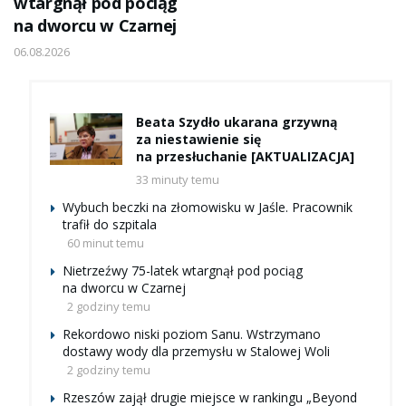
wtargnął pod pociąg
na dworcu w Czarnej
06.08.2026
Beata Szydło ukarana grzywną
za niestawienie się
na przesłuchanie [AKTUALIZACJA]
33 minuty temu
Wybuch beczki na złomowisku w Jaśle. Pracownik
trafił do szpitala
60 minut temu
Nietrzeźwy 75-latek wtargnął pod pociąg
na dworcu w Czarnej
2 godziny temu
Rekordowo niski poziom Sanu. Wstrzymano
dostawy wody dla przemysłu w Stalowej Woli
2 godziny temu
Rzeszów zajął drugie miejsce w rankingu „Beyond