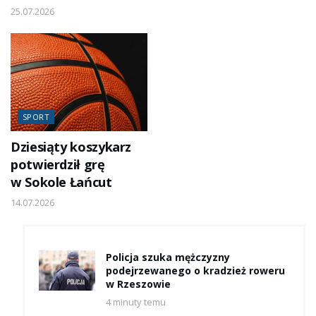
25.07.2026
SPORT
Dziesiąty koszykarz
potwierdził grę
w Sokole Łańcut
14.07.2026
Policja szuka mężczyzny
podejrzewanego o kradzież roweru
w Rzeszowie
4 minuty temu