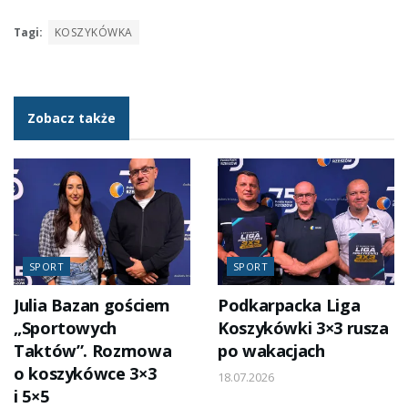
Tagi:
KOSZYKÓWKA
Zobacz także
SPORT
SPORT
Julia Bazan gościem
Podkarpacka Liga
„Sportowych
Koszykówki 3×3 rusza
Taktów”. Rozmowa
po wakacjach
o koszykówce 3×3
18.07.2026
i 5×5