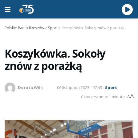
Polskie Radio Rzeszów
>
Sport
>
Koszykówka. Sokoły znów z porażką
Koszykówka. Sokoły
znów z porażką
Dorota Wilk
06 listopada 2023 - 07:49
Sport
A
Czas czytania: 1 minuta
A