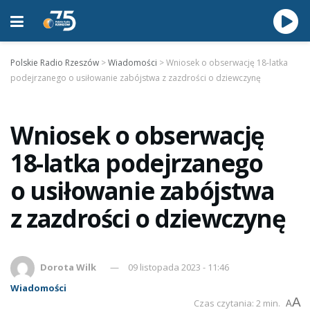
Polskie Radio Rzeszów
>
Wiadomości
>
Wniosek o obserwację 18-latka
podejrzanego o usiłowanie zabójstwa z zazdrości o dziewczynę
Wniosek o obserwację
18-latka podejrzanego
o usiłowanie zabójstwa
z zazdrości o dziewczynę
Dorota Wilk
09 listopada 2023 - 11:46
Wiadomości
A
Czas czytania: 2 min.
A