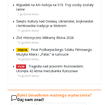
Wypadek na A4 i kolizja na S19. Trzy osoby zostały
ranne
1 godzinę temu
Święto Kultury nad Osławą. Ukraińskie, bojkowskie
i łemkowskie tradycje w Mokrem
11 godzin temu
Zlot Historyczno-Militarny Blizna 2026
13 godzin temu
Finał Podkarpackiego Szlaku Filmowego.
ZDJĘCIA
Muzyka Kilara i „Pałac” w Łańcucie
14 godzin temu
Tragedia nad Jeziorem Rożnowskim.
PILNE
Utonęła 42-letnia mieszkanka Rzeszowa
14 godzin temu
Byłeś świadkiem ważnego wydarzenia?
Daj nam znać!