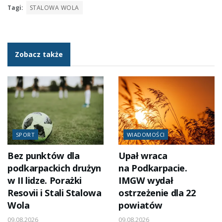
Tagi:
STALOWA WOLA
Zobacz także
SPORT
WIADOMOŚCI
Bez punktów dla
Upał wraca
podkarpackich drużyn
na Podkarpacie.
w II lidze. Porażki
IMGW wydał
Resovii i Stali Stalowa
ostrzeżenie dla 22
Wola
powiatów
09.08.2026
09.08.2026