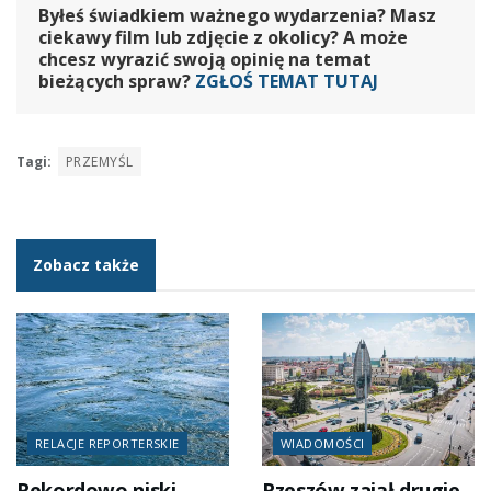
Byłeś świadkiem ważnego wydarzenia? Masz
ciekawy film lub zdjęcie z okolicy? A może
chcesz wyrazić swoją opinię na temat
bieżących spraw?
ZGŁOŚ TEMAT TUTAJ
Tagi:
PRZEMYŚL
Zobacz także
RELACJE REPORTERSKIE
WIADOMOŚCI
Rekordowo niski
Rzeszów zajął drugie