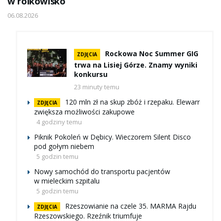
w rolkowisko
06.08.2026
Rockowa Noc Summer GIG
ZDJĘCIA
trwa na Lisiej Górze. Znamy wyniki
konkursu
23 minuty temu
120 mln zł na skup zbóż i rzepaku. Elewarr
ZDJĘCIA
zwiększa możliwości zakupowe
4 godziny temu
Piknik Pokoleń w Dębicy. Wieczorem Silent Disco
pod gołym niebem
5 godzin temu
Nowy samochód do transportu pacjentów
w mieleckim szpitalu
5 godzin temu
Rzeszowianie na czele 35. MARMA Rajdu
ZDJĘCIA
Rzeszowskiego. Rzeźnik triumfuje