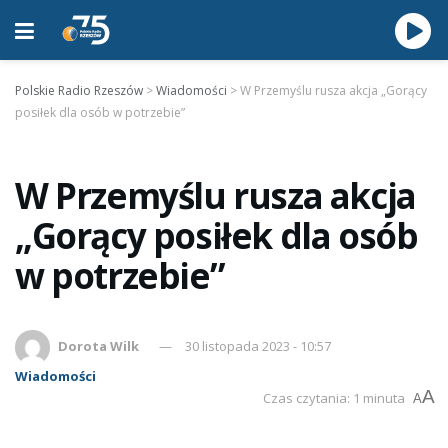
Polskie Radio Rzeszów
>
Wiadomości
>
W Przemyślu rusza akcja „Gorący
posiłek dla osób w potrzebie”
W Przemyślu rusza akcja
„Gorący posiłek dla osób
w potrzebie”
Dorota Wilk
30 listopada 2023 - 10:57
Wiadomości
A
Czas czytania: 1 minuta
A