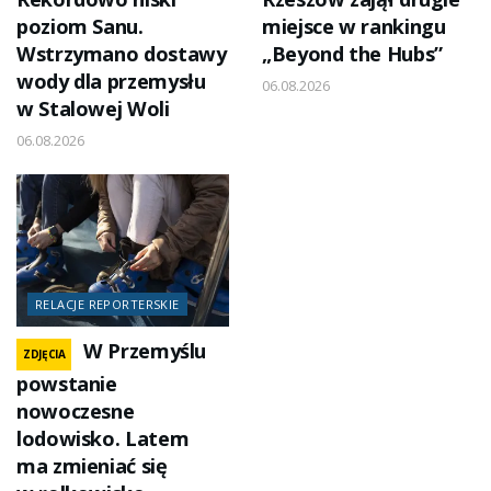
poziom Sanu.
miejsce w rankingu
Wstrzymano dostawy
„Beyond the Hubs”
wody dla przemysłu
06.08.2026
w Stalowej Woli
06.08.2026
RELACJE REPORTERSKIE
W Przemyślu
ZDJĘCIA
powstanie
nowoczesne
lodowisko. Latem
ma zmieniać się