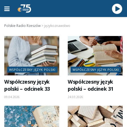
Polskie Radio Rzeszów
>
językoznawstwo
WSPÓŁCZESNY JĘZYK POLSKI
WSPÓŁCZESNY JĘZYK POLSKI
Współczesny język
Współczesny język
polski – odcinek 33
polski – odcinek 31
09.04.2026
24.03.2026