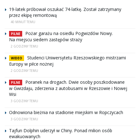
19-latek próbował oszukać 74-latkę. Został zatrzymany
przez ekipę remontową
40 MINUT TEMU
Pożar garażu na osiedlu Pogwizdów Nowy.
PILNE
Na miejscu siedem zastępów straży
2 GODZINY TEMU
Studenci Uniwersytetu Rzeszowskiego mistrzami
WIDEO
Europy w piłce nożnej
2 GODZINY TEMU
Poranek na drogach. Dwie osoby poszkodowane
PILNE
w Gwizdaju, zderzenia z autobusami w Rzeszowie i Nowej
Wsi
3 GODZINY TEMU
Odnowiona bieżnia na stadionie miejskim w Ropczycach
3 GODZINY TEMU
Tajfun Dolphin uderzył w Chiny. Ponad milion osób
ewakuowanych