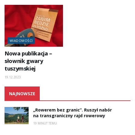
WIADOMOŚCI
Nowa publikacja –
słownik gwary
tuszymskiej
19.12.2023
NAJNOWSZE
„Rowerem bez granic”. Ruszył nabór
na transgraniczny rajd rowerowy
19 MINUT TEMU