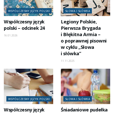
WSPÓŁCZESNY JĘZYK POLSKI
SŁOWA I SŁÓWKA
Współczesny język
Legiony Polskie,
polski – odcinek 24
Pierwsza Brygada
i Błękitna Armia –
16.01.2026
o poprawnej pisowni
w cyklu „Słowa
i słówka”
11.11.2025
WSPÓŁCZESNY JĘZYK POLSKI
SŁOWA I SŁÓWKA
Współczesny język
Śniadaniowe pudełka