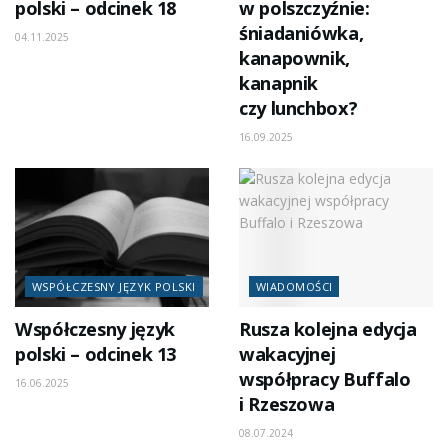
polski – odcinek 18
w polszczyźnie:
śniadaniówka,
04.11.2025
kanapownik,
kanapnik
czy lunchbox?
16.09.2025
WSPÓŁCZESNY JĘZYK POLSKI
WIADOMOŚCI
Współczesny język
Rusza kolejna edycja
polski – odcinek 13
wakacyjnej
współpracy Buffalo
16.06.2025
i Rzeszowa
08.07.2024